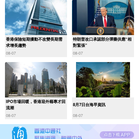
香港保險短期擾動不改變長期需
特朗普改口承認部分彈藥供應“相
求增長趨勢
對緊張”
08-07
08-07
IPO市場回暖，香港迎外籍專才回
8月7日台海早資訊
流潮
08-07
08-07