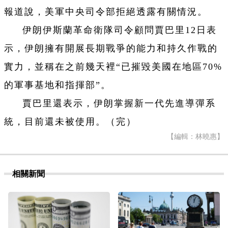
報道說，美軍中央司令部拒絕透露有關情況。
伊朗伊斯蘭革命衛隊司令顧問賈巴里12日表
示，伊朗擁有開展長期戰爭的能力和持久作戰的
實力，並稱在之前幾天裡“已摧毀美國在地區70%
的軍事基地和指揮部”。
賈巴里還表示，伊朗掌握新一代先進導彈系
統，目前還未被使用。（完）
【編輯：林曉惠】
相關新聞