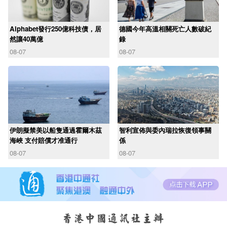
Alphabet發行250億科技債，居
德國今年高溫相關死亡人數破紀
然讓40萬億
錄
08-07
08-07
伊朗擬禁美以船隻通過霍爾木茲
智利宣佈與委內瑞拉恢復領事關
海峽 支付賠償才准通行
係
08-07
08-07