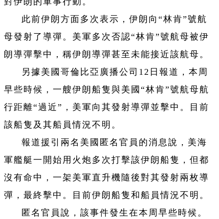
對伊朗的軍事行動。
此前伊朗方面多次表示，伊朗向“林肯”號航
母發射了導彈。美軍多次否認“林肯”號航母被伊
朗導彈擊中，稱伊朗導彈甚至未能接近該航母。
另據美國哥倫比亞廣播公司12日報道，本周
早些時候，一艘伊朗船隻與美國“林肯”號航母航
行距離“過近”，美軍向其發射導彈並擊中。目前
該船隻及其船員情況不明。
報道援引兩名美國匿名官員的消息說，美海
軍艦艇一開始用火炮多次打擊該伊朗船隻，但都
沒有命中，一架美軍直升機隨後對其發射兩枚導
彈，最終擊中。目前伊朗船隻和船員情況不明。
匿名官員說，該事件發生在本周早些時候。