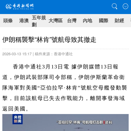
五年規
頭條
港澳
大灣區
台灣
內地
國際
財經
劃
伊朗稱襲擊“林肯”號航母致其撤走
2026-03-13 15:17 | 稿件來源：香港中通社
香港中通社3月13日電 據伊朗媒體13日報
道，伊朗武裝部隊司令部稱，伊朗伊斯蘭革命衛
隊海軍對美國“亞伯拉罕·林肯”號航空母艦發動襲
擊，目前該航母已失去作戰能力，離開事發海域
返回美國。