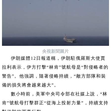
央視新聞圖片
伊朗媒體12日報道稱，伊朗駐俄羅斯大使賈
拉利表示，伊方打擊“林肯”號航母是“對侵略者的
警告”。他強調，隨著侵略持續，“敵方部隊和裝
備的損失將會越來越大”。
數小時前，美軍中央司令部在社媒上說，“林
肯”號航母打擊群正“從海上投射力量”，持續支持