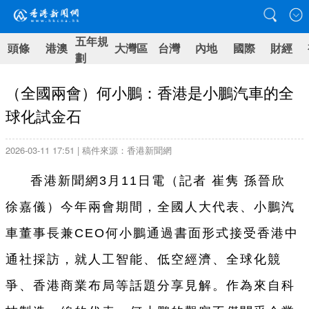
五年規
頭條
港澳
大灣區
台灣
內地
國際
財經
劃
（全國兩會）何小鵬：香港是小鵬汽車的全
球化試金石
2026-03-11 17:51 | 稿件來源：香港新聞網
香港新聞網
3月11日電（記者 崔隽 孫晉欣
徐嘉儀）今年
兩會期間，全國人大代表、小鵬汽
車董事長兼
CEO何小鵬通過書面形式接受香港中
通社採訪，就人工智能、低空經濟、全球化競
爭
、
香港商業布局
等
話題分享
見解。作為來自科