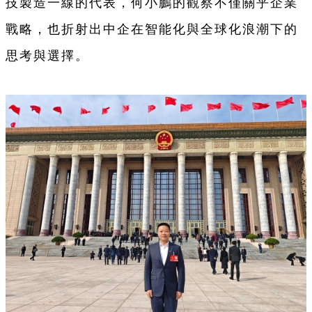
技製造一線的代表，何小鵬的觀察不僅關乎企業
戰略，
也
折射出
中企
在智能化與全球化浪潮下的
思考與選擇。