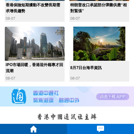
香港保險短期擾動不改變長期需
特朗普改口承認部分彈藥供應“相
求增長趨勢
對緊張”
08-07
08-07
IPO市場回暖，香港迎外籍專才回
8月7日台海早資訊
流潮
08-07
08-07