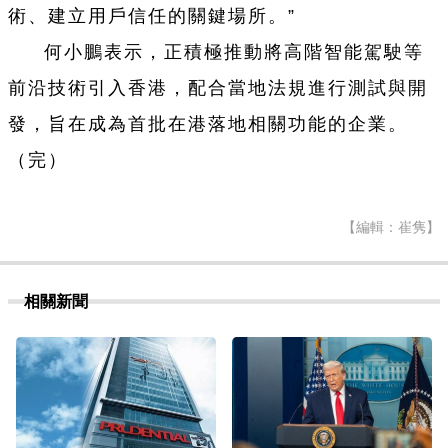
術、
建立用戶信任的關鍵場所。”
何小鵬表示，正積極推動將高階智能駕駛等
前沿技術引入香港，配合當地法規進行測試與開
發，旨在成為首批在港落地相關功能的企業。
（完）
【編輯：崔隽】
相關新聞