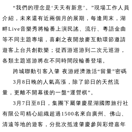
“我們的理念是‘天天有新意’。”現場工作人員
介紹，未來還有近兩個月的展期，每逢周末，湖
畔Live音樂秀將輪番上演民謠、流行、粵語金曲
等不同主題專場，喜劇之夜開放麥互動環節邀請
遊客上台共創歡樂；從西游巡游到二次元巡游，
各類主題巡游將在不同時間段輪番登場。
跨城聯動引客入肇
夜游經濟激活“留量”密碼
3月8日晚的人氣高漲，除了節日的天然流
量，更離不開幕後的一盤“運營棋”。
3月7日至8日，集團下屬肇慶星湖國際旅行社
有限公司精心組織超過1500名來自廣州、佛山、
清遠等地的遊客，分批次抵達肇慶參與彩燈嘉年