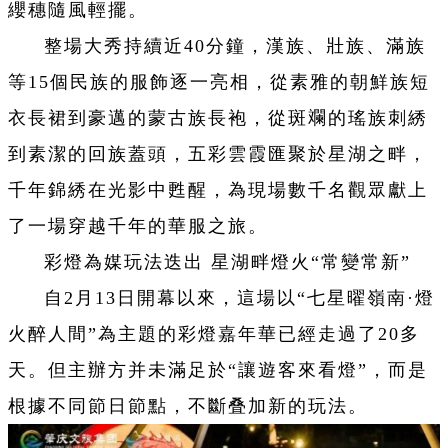
纓穗隨風輕擺。
整場大秀持續近40分鐘，漢族、壯族、滿族
等15個民族的服飾逐一亮相，從素雅的朝鮮族短
衣長裙到豪邁的蒙古族長袍，從斑斕的瑤族刺綉
到素潔的回族蓋頭，五彩雲霞匯聚於星湖之畔，
千年錦綉在光影中甦醒，為現場數千名觀眾獻上
了一場穿越千年的華服之旅。
彩燈為媒玩法迭出
星湖畔燈火“常變常新”
自2月13日開幕以來，這場以“七星曜嶺南·燈
火醉人間”為主題的彩燈嘉年華已經走過了20多
天。但主辦方并未滿足於“讓遊客來看燈”，而是
根據不同節日節點，不斷叠加新的玩法。