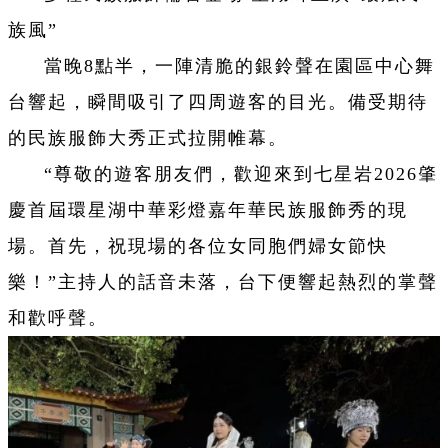
族風”
當晚8點半，一陣清脆的銀鈴聲在園區中心舞
台響起，瞬間吸引了四周遊客的目光。備受期待
的民族服飾大秀正式拉開帷幕。
“尊敬的遊客朋友們，歡迎來到七星岩2026肇
慶首屆環星湖中華彩燈嘉年華民族服飾秀的現
場。首先，祝現場的各位女同胞們婦女節快
樂！”主持人的話音未落，台下便響起熱烈的掌聲
和歡呼聲。