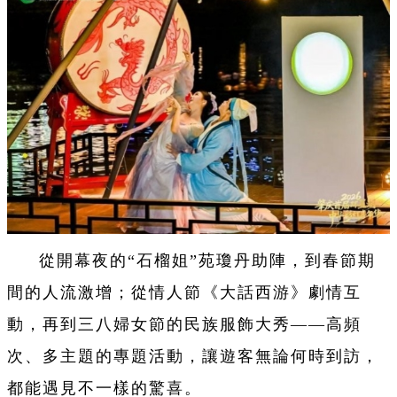
從開幕夜的“石榴姐”苑瓊丹助陣，到春節期
間的人流激增；從情人節《大話西游》劇情互
動，再到三八婦女節的民族服飾大秀——高頻
次、多主題的專題活動，讓遊客無論何時到訪，
都能遇見不一樣的驚喜。