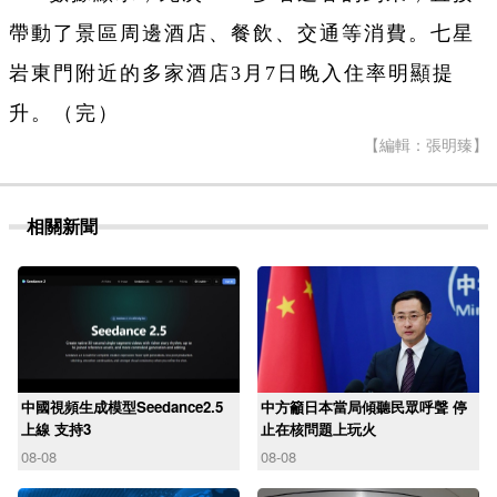
帶動了景區周邊酒店、餐飲、交通等消費。七星
岩東門附近的多家酒店3月7日晚入住率明顯提
升。
（完）
【編輯：張明臻】
相關新聞
中國視頻生成模型Seedance2.5
中方籲日本當局傾聽民眾呼聲 停
上線 支持3
止在核問題上玩火
08-08
08-08