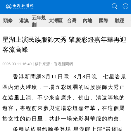
五年規
頭條
港澳
大灣區
台灣
內地
國際
財經
劃
星湖上演民族服飾大秀 肇慶彩燈嘉年華再迎
客流高峰
2026-03-11 16:49 | 稿件來源：香港新聞網
香港新聞網3月11日電 3月8日晚，七星岩景
區內燈火璀璨，一場五彩斑斕的民族服飾大秀正
在這里上演。不少來自廣州、佛山、清遠等地的
遊客，專程前來參與這場彩燈嘉年華，在這個屬
於女性的節日里，共赴一場光影與華服的約會。
多種民族服飾輪番登場
星湖畔上演“最炫民