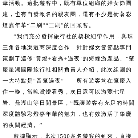
華活動。這批遊客中，既有單位組織的婦女節團
建，也有自發報名的親友團，還有不少是衝著彩
燈嘉年華“二刷”“三刷”的回頭客。
“我們充分發揮旅行社的橋樑紐帶作用，與珠
三角各地渠道商深度合作，針對婦女節節點專門
策劃了這條‘賞燈+看秀+過夜’的短線游產品。”肇
慶星湖國際旅行社相關負責人介紹，此次組團的
一大特點是“留肇過夜”——所有遊客均在肇慶入
住一晚，當晚賞燈看秀，次日還可以游覽七星
岩、鼎湖山等日間景區，“既讓遊客有充足的時間
深度體驗彩燈嘉年華的魅力，也有效激活了肇慶
的夜間經濟。”
數據顯示，此次1500多名遊客的到來，直接