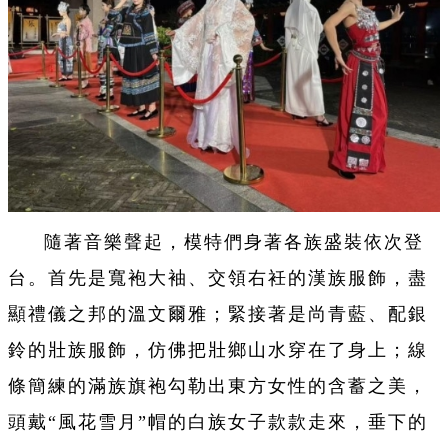
隨著音樂聲起，模特們身著各族盛裝依次登
台。首先是寬袍大袖、交領右衽的漢族服飾，盡
顯禮儀之邦的溫文爾雅；緊接著是尚青藍、配銀
鈴的壯族服飾，仿佛把壯鄉山水穿在了身上；線
條簡練的滿族旗袍勾勒出東方女性的含蓄之美，
頭戴“風花雪月”帽的白族女子款款走來，垂下的