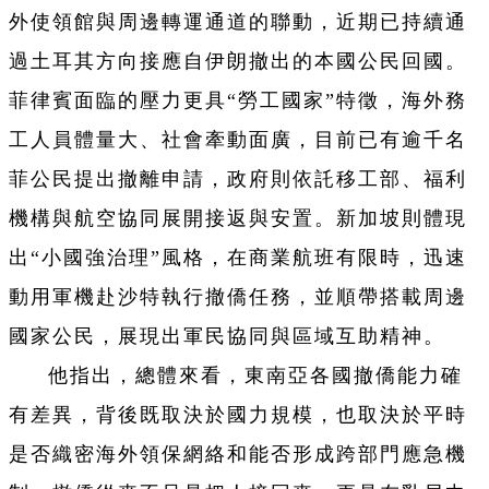
外使領館與周邊轉運通道的聯動，近期已持續通
過土耳其方向接應自伊朗撤出的本國公民回國。
菲律賓面臨的壓力更具“勞工國家”特徵，海外務
工人員體量大、社會牽動面廣，目前已有逾千名
菲公民提出撤離申請，政府則依託移工部、福利
機構與航空協同展開接返與安置。新加坡則體現
出“小國強治理”風格，在商業航班有限時，迅速
動用軍機赴沙特執行撤僑任務，並順帶搭載周邊
國家公民，展現出軍民協同與區域互助精神。
他指出，總體來看，東南亞各國撤僑能力確
有差異，背後既取決於國力規模，也取決於平時
是否織密海外領保網絡和能否形成跨部門應急機