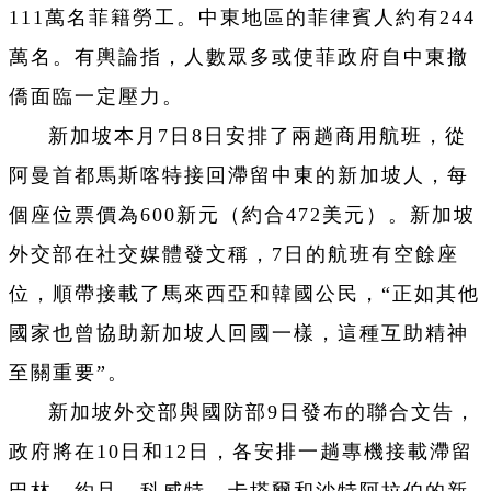
111萬名菲籍勞工。中東地區的菲律賓人約有244
萬名。有輿論指，人數眾多或使菲政府自中東撤
僑面臨一定壓力。
新加坡本月7日8日安排了兩趟商用航班，從
阿曼首都馬斯喀特接回滯留中東的新加坡人，每
個座位票價為600新元（約合472美元）。新加坡
外交部在社交媒體發文稱，7日的航班有空餘座
位，順帶接載了馬來西亞和韓國公民，“正如其他
國家也曾協助新加坡人回國一樣，這種互助精神
至關重要”。
新加坡外交部與國防部9日發布的聯合文告，
政府將在10日和12日，各安排一趟專機接載滯留