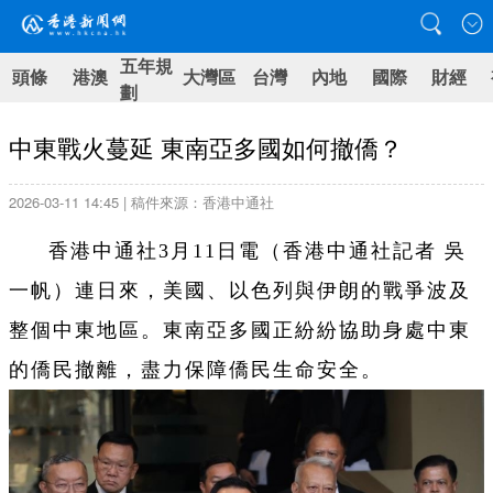
五年規
頭條
港澳
大灣區
台灣
內地
國際
財經
劃
中東戰火蔓延 東南亞多國如何撤僑？
2026-03-11 14:45 | 稿件來源：香港中通社
香港中通社3月11日電（
香港中通社記者 吳
一帆
）
連日來，美國、以色列與伊朗的戰爭波及
整個中東地區。東南亞多國正紛紛協助身處中東
的僑民撤離，盡力保障僑民生命安全。