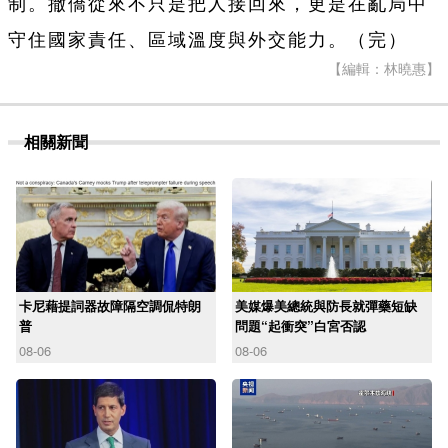
制。撤僑從來不只是把人接回來，更是在亂局中
守住國家責任、區域溫度與外交能力。（完）
【編輯：林曉惠】
相關新聞
卡尼藉提詞器故障隔空調侃特朗
美媒爆美總統與防長就彈藥短缺
普
問題“起衝突”白宮否認
08-06
08-06