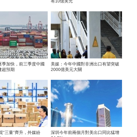
有10億美元
逐季加快，前三季度中國
美媒：今年中國對非洲出口有望突破
健超預期
2000億美元大關
外貿“三量”齊升，外媒紛
深圳今年前兩個月對美出口同比猛增