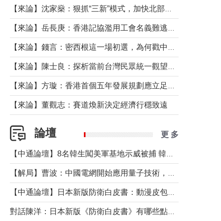
【來論】沈家燊：狠抓“三新”模式，加快北部都會區建設
【來論】岳長庚：香港記協濫用工會名義難逃法律制裁
【來論】錢言：密西根這一場初選，為何戳中了兩黨最痛的神經？
【來論】陳士良：探析當前台灣民眾統一觀望心態的深層成因
【來論】方璇：香港首個五年發展規劃應立足民生務實前行
【來論】董觀志：賽道煥新決定經濟行穩致遠
論壇
更 多
【中通論壇】8名韓生闖美軍基地示威被捕 韓國年輕人反美情緒從何而來？
【解局】曹波：中國電網開始應用量子技術，以後會不再停電嗎？
【中通論壇】日本新版防衛白皮書：動漫皮包藏不住軍國野心
對話陳洋：日本新版《防衛白皮書》有哪些點值得警惕？