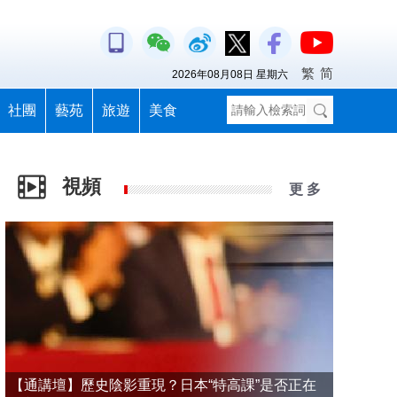
繁
简
2026年08月08日 星期六
社團
藝苑
旅遊
美食
視頻
更 多
【通講壇】歷史陰影重現？日本“特高課”是否正在