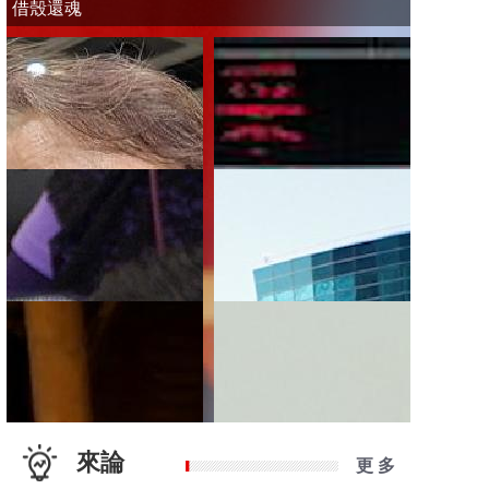
借殼還魂
來論
更 多