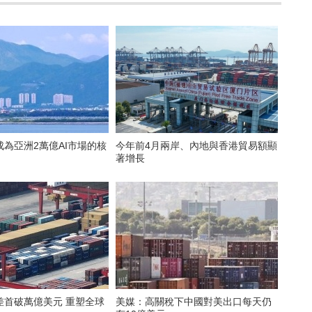
為亞洲2萬億AI市場的核
今年前4月兩岸、內地與香港貿易額顯
著增長
差首破萬億美元 重塑全球
美媒：高關稅下中國對美出口每天仍