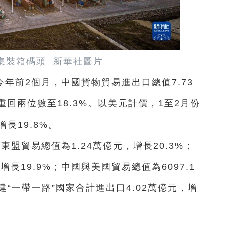
集裝箱碼頭 新華社圖片
年前2個月，中國貨物貿易進出口總值7.73
回兩位數至18.3%。以美元計價，1至2月份
長19.8%。
盟貿易總值為1.24萬億元，增長20.3%；
增長19.9%；中國與美國貿易總值為6097.1
建“一帶一路”國家合計進出口4.02萬億元，增