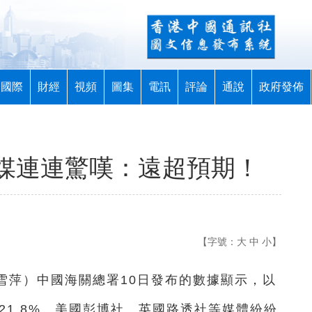
國際
財經
視頻
圖集
電訊
評論
通說
政府發佈
外媒連連驚嘆：遠超預期！
【字號：
大
中
小
】
李雪萍）中國海關總署10日發布的數據顯示，以
21.8%。美國彭博社、英國路透社等媒體紛紛