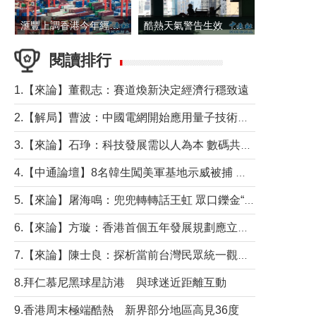
滙豐上調香港今年經濟增長預測至4.5%
酷熱天氣警告生效 本港高溫持續至下周
閱讀排行
1.【來論】董觀志：賽道煥新決定經濟行穩致遠
2.【解局】曹波：中國電網開始應用量子技術，以後會不再停電嗎？
3.【來論】石琤：科技發展需以人為本 數碼共融不應讓長者放棄傳統生活方式
4.【中通論壇】8名韓生闖美軍基地示威被捕 韓國年輕人反美情緒從何而來？
5.【來論】屠海鳴：兜兜轉轉話王虹 眾口鑠金“一邊倒”
6.【來論】方璇：香港首個五年發展規劃應立足民生務實前行
7.【來論】陳士良：探析當前台灣民眾統一觀望心態的深層成因
8.拜仁慕尼黑球星訪港 與球迷近距離互動
9.香港周末極端酷熱 新界部分地區高見36度