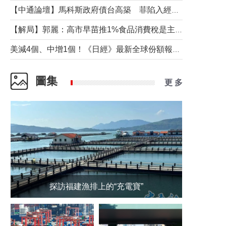
【中通論壇】馬科斯政府債台高築 菲陷入經濟困境與南海對抗惡循環？
【解局】郭麗：高市早苗推1%食品消費稅是主動作為還是被迫“飲鴆止渴”
美減4個、中增1個！《日經》最新全球份額報告透露了什麼？
圖集
更 多
探訪福建漁排上的“充電寶”