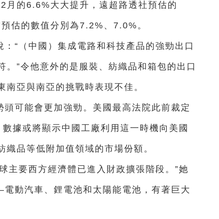
2月的6.6%大大提升，遠超路透社預估的
預估的數值分別為7.2%、7.0%。
說：“（中國）集成電路和科技產品的強勁出口
符。”令他意外的是服裝、紡織品和箱包的出口
東南亞與南亞的挑戰時表現不佳。
勢頭可能會更加強勁。美國最高法院此前裁定
月數據或將顯示中國工廠利用這一時機向美國
紡織品等低附加值領域的市場份額。
球主要西方經濟體已進入財政擴張階段。”她
——電動汽車、鋰電池和太陽能電池，有著巨大