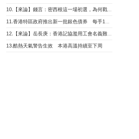
10.【來論】錢言：密西根這一場初選，為何戳中了兩黨最痛的神經？
11.香港特區政府推出新一批銀色債券 每手1萬元保底息4.25厘
12.【來論】岳長庚：香港記協濫用工會名義難逃法律制裁
13.酷熱天氣警告生效 本港高溫持續至下周