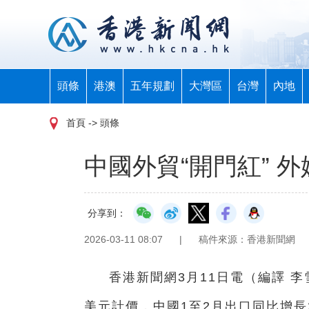
頭條
港澳
五年規劃
大灣區
台灣
內地
首頁
-> 頭條
中國外貿“開門紅” 
分享到：
2026-03-11 08:07
|
稿件來源：香港新聞網
香港新聞網3月11日電（編譯 
美元計價，中國1至2月出口同比增長