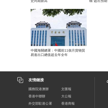
史同期新高
稱“超出預期
中國海關總署：中國前11個月貨物貿
易進出口總值超去年全年
友情鏈接
國務院港澳辦
文匯報
香港中聯辦
大公報
外交部駐港公署
香港商報