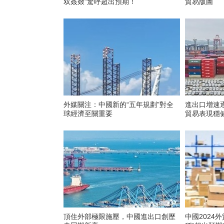
双叒叕”驚呼超出預期！
貿易版圖
外媒關注：中國新的“五年規劃”對全
進出口增速
球經濟至關重要
貿易表現穩
頂住外部極限施壓，中國進出口創歷
中國2024