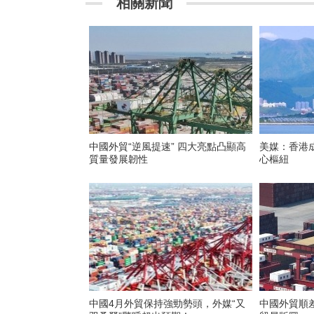
相關新聞
中國外貿“逆風提速” 四大亮點凸顯高
美媒：香港成
質量發展韌性
心樞紐
中國4月外貿保持強勁勢頭，外媒“又
中國外貿順