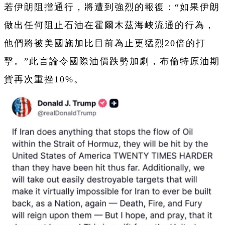
若伊朗阻擋通行，將遭到強烈的報復：“如果伊朗
做出任何阻止石油在霍爾木茲海峽流通的行為，
他們將被美國施加比目前為止更猛烈20倍的打
擊。”此言論令國際油價跌勢加劇，布倫特原油期
貨再次重挫10%。