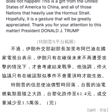
（特朗普X平台截圖）
不過，伊朗外交部副部長加里布阿巴迪在國
家電視台表示，伊朗只有在確保未來不再遭受攻
擊的情況下，才會考慮結束戰爭。他強調，停火
協議只有在確認類似事件不會重演時才能生效。
特朗普的信息使油價暫時回落，台股的油電
燃氣類股隨之大跌，台塑化跌停至61.4元，成交
量減少至1.5萬張。（完）
【編輯：黃璇】