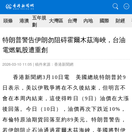
五年規
頭條
港澳
大灣區
台灣
內地
國際
財經
劃
特朗普警告伊朗勿阻碍霍爾木茲海峽，台油
電燃氣股遭重創
2026-03-10 11:05 | 稿件來源：香港新聞網
香港新聞網3月10日電 美國總統特朗普於9
日表示，美以伊戰爭將在不久後結束，但明言不
會在本周內結束，這使得昨日（9日）油價在大漲
後回落。今日（10日），油價再次下跌近10%，
布倫特原油期貨回落至約89美元。特朗普警告，
若伊朗阻止石油通過霍爾木茲海峽，美國將對伊