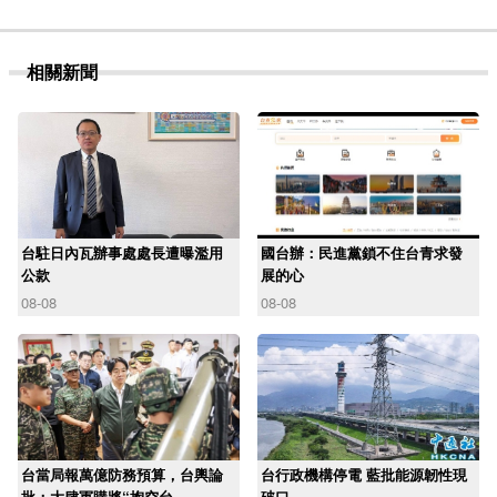
相關新聞
台駐日內瓦辦事處處長遭曝濫用
國台辦：民進黨鎖不住台青求發
公款
展的心
08-08
08-08
台當局報萬億防務預算，台輿論
台行政機構停電 藍批能源韌性現
批：大肆軍購將“掏空台
破口