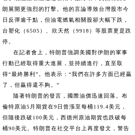
朗展開更強烈的打擊。他的言論導致台灣股市今
日反彈逾千點，但油電燃氣相關股卻大幅下跌，
台塑化（6505）、欣天然（9918）等股票更是跌
停。
在記者會上，特朗普強調美國對伊朗的軍事
行動已經取得重大進展，並持續進行，直至取
得“最終勝利”。他表示：“我們在許多方面已經贏
了，但贏得還不夠。”
隨著特朗普的發言，國際油價迅速回落。布
倫特原油5月期貨在9日曾漲至每桶119.4美元，
但隨後跌破100美元，西德州原油期貨也跌破每
桶90美元。特朗普在社交平台上再度發文，警告