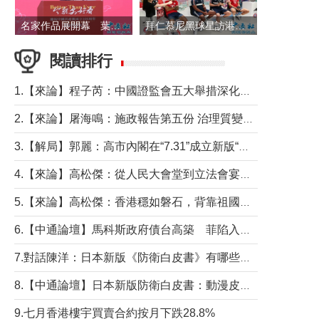
名家作品展開幕 葉劉淑儀出席並致辭
拜仁慕尼黑球星訪港 與球迷近距離互動
閱讀排行
1.【來論】程子芮：中國證監會五大舉措深化內地香港資本市場合作
2.【來論】屠海鳴：施政報告第五份 治理質變脈絡清
3.【解局】郭麗：高市內閣在“7.31”成立新版“特高課”意欲何為？
4.【來論】高松傑：從人民大會堂到立法會宴會廳——香港管治新範式的完整拼圖
5.【來論】高松傑：香港穩如磐石，背靠祖國才是真正的“終極護城河”
6.【中通論壇】馬科斯政府債台高築 菲陷入經濟困境與南海對抗惡循環？
7.對話陳洋：日本新版《防衛白皮書》有哪些點值得警惕？
8.【中通論壇】日本新版防衛白皮書：動漫皮包藏不住軍國野心
9.七月香港樓宇買賣合約按月下跌28.8%