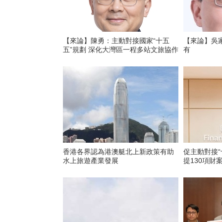
【來論】陳勇：主動對接國家“十五
【來論】吳
五”規劃 深化大灣區一程多站文旅協作
有
香港各界認為港澳艇北上新政策有助
促主動對接“
水上旅遊產業發展
提130項財