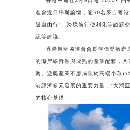
香港中通社3月9日電 2025
進會近日舉辦論壇，逾60名來自粵
艇自由行”、跨境航行便利化等議題
認等建議。
香港遊艇協進會會長何偉樂致辭
的海岸線資源與成熟的產業配套，具
勢。遊艇產業不應局限於高端小眾市
港經濟多元發展的重要力量，“大灣
的核心基礎。