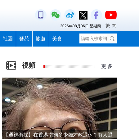
繁
简
2026年08月06日 星期四
社團
藝苑
旅遊
美食
視頻
更 多
【通視街採】在香港攢夠多少錢才敢退休？有人退