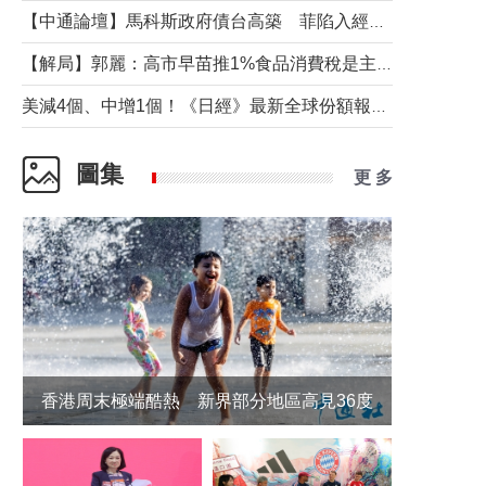
【中通論壇】馬科斯政府債台高築 菲陷入經濟困境與南海對抗惡循環？
【解局】郭麗：高市早苗推1%食品消費稅是主動作為還是被迫“飲鴆止渴”
美減4個、中增1個！《日經》最新全球份額報告透露了什麼？
圖集
更 多
香港周末極端酷熱 新界部分地區高見36度