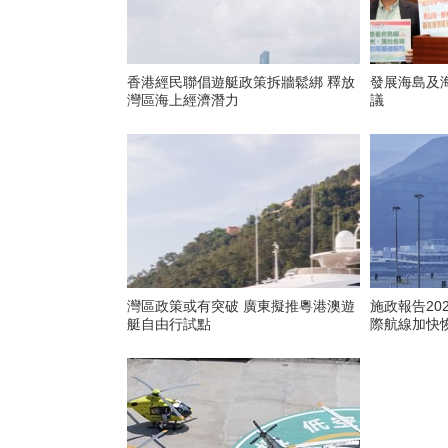
香港經民聯倡遊艇政策拆牆鬆綁 釋放
發展海島及
灣區海上經濟潛力
議
灣區政策或有突破 廣東擬推粵港澳遊
施政報告20
艇自由行試點
際航線加快