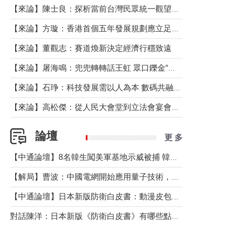
【來論】陳士良：探析當前台灣民眾統一觀望心態的深層成因
【來論】方璇：香港首個五年發展規劃應立足民生務實前行
【來論】董觀志：賽道煥新決定經濟行穩致遠
【來論】屠海鳴：兜兜轉轉話王虹 眾口鑠金“一邊倒”
【來論】石琤：科技發展需以人為本 數碼共融不應讓長者放棄傳統生活方式
【來論】高松傑：從人民大會堂到立法會宴會廳——香港管治新範式的完整拼圖
論壇
更 多
【中通論壇】8名韓生闖美軍基地示威被捕 韓國年輕人反美情緒從何而來？
【解局】曹波：中國電網開始應用量子技術，以後會不再停電嗎？
【中通論壇】日本新版防衛白皮書：動漫皮包藏不住軍國野心
對話陳洋：日本新版《防衛白皮書》有哪些點值得警惕？