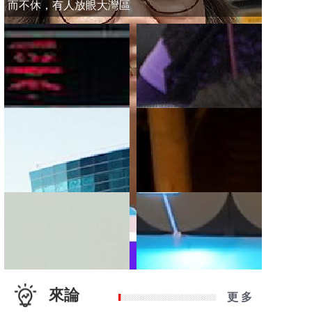
而不休，有人放眼大灣區
來論
更 多