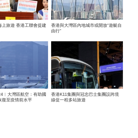
海上旅遊 香港工聯會提建
香港與大灣區內地城市或開放“遊艇自
由行”
24︱大灣區航空：有助國
香港K11集團與冠忠巴士集團設跨境
恢復至疫情前水平
線促一程多站旅遊