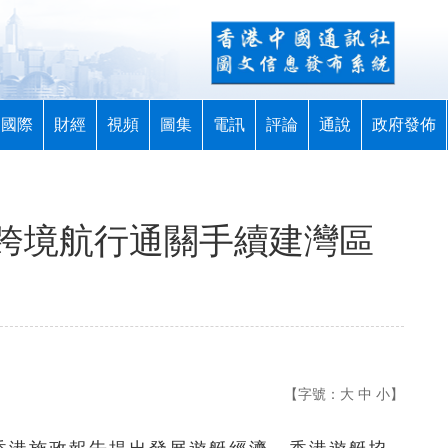
國際
財經
視頻
圖集
電訊
評論
通說
政府發佈
跨境航行通關手續建灣區
【字號：
大
中
小
】