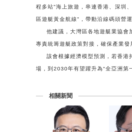
程多站”海上旅遊，串連香港、深圳
區遊艇黃金航線”，帶動沿線碼頭營
他建議，大灣區各地遊艇業協會
專責統籌遊艇政策對接，確保產業發
該會根據經濟模型預測，若香港
場，到2030年有望躍升為“全亞洲
相關新聞