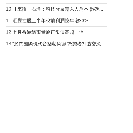
10.【來論】石琤：科技發展需以人為本 數碼共融不應讓長者放棄傳統生活方式
11.滙豐控股上半年稅前利潤按年增23%
12.七月香港總雨量較正常值高超一倍
13.“澳門國際現代音樂藝術節”為樂者打造交流平台