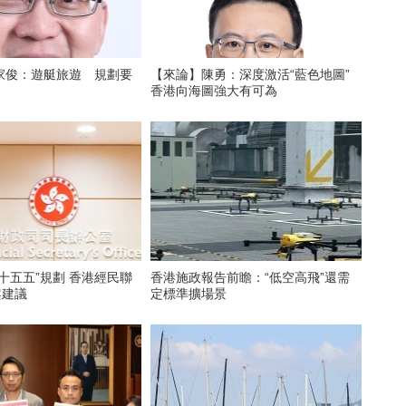
家俊：遊艇旅遊 規劃要
【來論】陳勇：深度激活“藍色地圖”
香港向海圖強大有可為
十五五”規劃 香港經民聯
香港施政報告前瞻：“低空高飛”還需
案建議
定標準擴場景