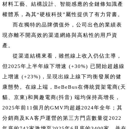
材料工藝、結構設計、智能感應的全鏈條知識產
權體系，為其“硬核科技”屬性提供了有力背書。
而在獨特的品牌價值外，公司出色的業績表
現亦離不開高效的渠道網絡與高粘性的用戶資
產。
從渠道結構來看，雖然線上收入仍佔主導，
但2025年上半年線下增速 (+30%) 已開始超越線
上增速 (+23%)，呈現出線上線下均衡發展的健
康態勢。在線上端，BeBeBus在傳統貨架電商(天
貓、京東)和興趣電商(抖音) 端均保持高增長，
2025年前11個月的GMV均超越2024年全年；其
分銷商及KA客戶運營的第三方門店數量從2022
年底的742家激增至2025年6月底的3400家，并在