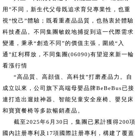
用”不同，新生代父母既追求育兒專業性，也重
視“悅己”體驗；既看重產品品質，也熱衷於體驗
科技產品。不同集團敏銳地捕捉到這一代際需求
變遷，秉承“創造不同”的價值主張，圍繞“入
通”紅利釋放，不同集團(06090)有望迎來新一輪
看漲行情
“高品質、高顔值、高科技”打磨產品力。自
成立以來，公司旗下高端母嬰品牌BeBeBus已接
連打造出遛娃神器、智能兒童安全座椅、嬰兒床
和寶寶餐椅等多款暢銷產品。
截至2025年6月30日，集團已累計獲得200項
國內註册專利及17項國際註册專利，構建了覆蓋