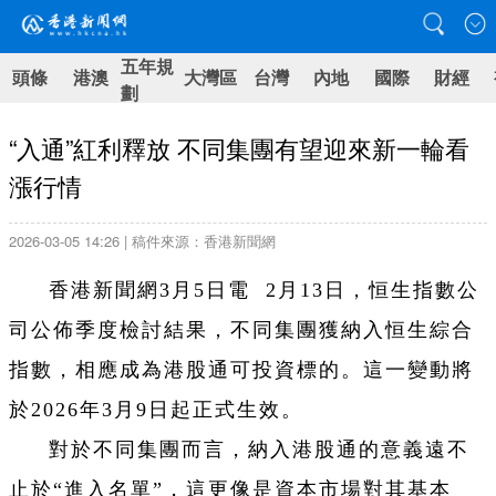
五年規
頭條
港澳
大灣區
台灣
內地
國際
財經
劃
“入通”紅利釋放 不同集團有望迎來新一輪看
漲行情
2026-03-05 14:26 | 稿件來源：香港新聞網
香港新聞網3月5日電 2月13日，恒生指數公
司公佈季度檢討結果，不同集團獲納入恒生綜合
指數，相應成為港股通可投資標的。這一變動將
於2026年3月9日起正式生效。
對於不同集團而言，納入港股通的意義遠不
止於“進入名單”，這更像是資本市場對其基本