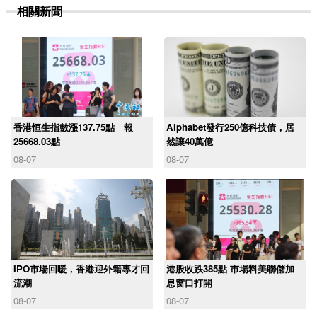
相關新聞
香港恒生指數漲137.75點 報
Alphabet發行250億科技債，居
25668.03點
然讓40萬億
08-07
08-07
IPO市場回暖，香港迎外籍專才回
港股收跌385點 市場料美聯儲加
流潮
息窗口打開
08-07
08-07