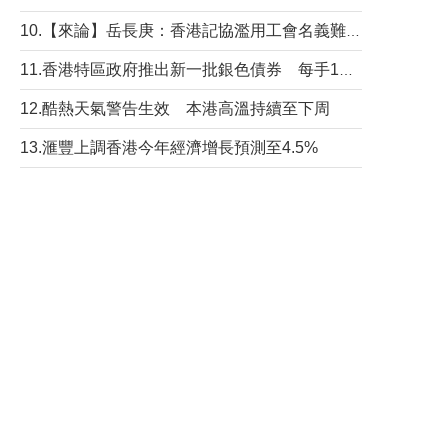
10.【來論】岳長庚：香港記協濫用工會名義難逃法律制裁
11.香港特區政府推出新一批銀色債券 每手1萬元保底息4.25厘
12.酷熱天氣警告生效 本港高溫持續至下周
13.滙豐上調香港今年經濟增長預測至4.5%