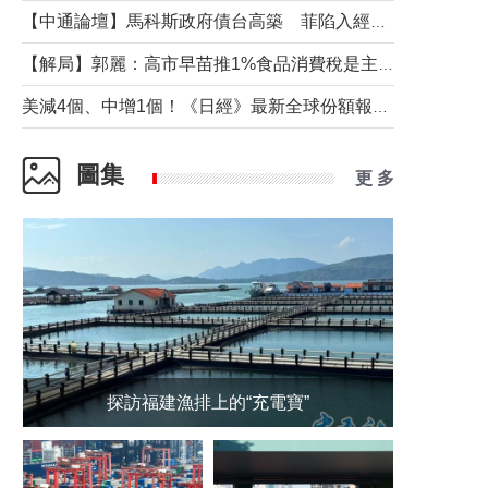
【中通論壇】馬科斯政府債台高築 菲陷入經濟困境與南海對抗惡循環？
【解局】郭麗：高市早苗推1%食品消費稅是主動作為還是被迫“飲鴆止渴”
美減4個、中增1個！《日經》最新全球份額報告透露了什麼？
圖集
更 多
探訪福建漁排上的“充電寶”