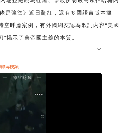
委內瑞拉總統馬杜羅、擊殺伊朗最高領袖哈梅內
國佬是強盜》近日翻紅，還有多國語言版本瘋
時空呼應案例，有外國網友認為歌詞內容“美國
刀”揭示了美帝國主義的本質。