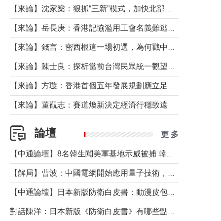
【來論】沈家燊：狠抓“三新”模式，加快北部都會區建設
【來論】岳長庚：香港記協濫用工會名義難逃法律制裁
【來論】錢言：密西根這一場初選，為何戳中了兩黨最痛的神經？
【來論】陳士良：探析當前台灣民眾統一觀望心態的深層成因
【來論】方璇：香港首個五年發展規劃應立足民生務實前行
【來論】董觀志：賽道煥新決定經濟行穩致遠
論壇
更 多
【中通論壇】8名韓生闖美軍基地示威被捕 韓國年輕人反美情緒從何而來？
【解局】曹波：中國電網開始應用量子技術，以後會不再停電嗎？
【中通論壇】日本新版防衛白皮書：動漫皮包藏不住軍國野心
對話陳洋：日本新版《防衛白皮書》有哪些點值得警惕？