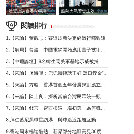
滙豐上調香港今年經濟增長預測至4.5%
酷熱天氣警告生效 本港高溫持續至下周
閱讀排行
1.【來論】董觀志：賽道煥新決定經濟行穩致遠
2.【解局】曹波：中國電網開始應用量子技術，以後會不再停電嗎？
3.【中通論壇】8名韓生闖美軍基地示威被捕 韓國年輕人反美情緒從何而來？
4.【來論】屠海鳴：兜兜轉轉話王虹 眾口鑠金“一邊倒”
5.【來論】方璇：香港首個五年發展規劃應立足民生務實前行
6.【來論】陳士良：探析當前台灣民眾統一觀望心態的深層成因
7.【來論】錢言：密西根這一場初選，為何戳中了兩黨最痛的神經？
8.拜仁慕尼黑球星訪港 與球迷近距離互動
9.香港周末極端酷熱 新界部分地區高見36度