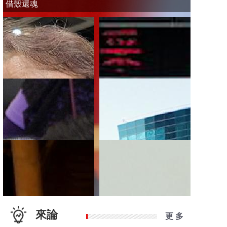
借殼還魂
來論
更 多