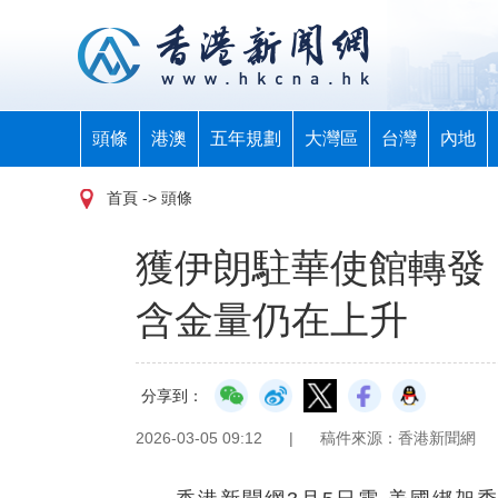
頭條
港澳
五年規劃
大灣區
台灣
內地
首頁
-> 頭條
獲伊朗駐華使館轉發
含金量仍在上升
分享到：
2026-03-05 09:12
|
稿件來源：香港新聞網