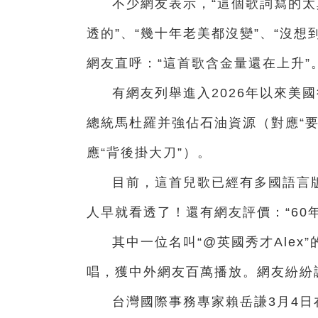
不少網友表示，“這個歌詞寫的太
透的”、“幾十年老美都沒變”、“沒
網友直呼：“這首歌含金量還在上升”
有網友列舉進入2026年以來美
總統馬杜羅并強佔石油資源（對應“要
應“背後掛大刀”）。
目前，這首兒歌已經有多國語言
人早就看透了！還有網友評價：“60
其中一位名叫“@英國秀才Ale
唱，獲中外網友百萬播放。網友紛紛
台灣國際事務專家賴岳謙3月4日