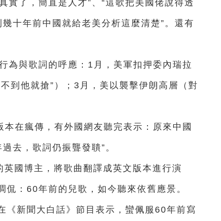
真實了，簡直是人才”、“這歌把美國佬說得透
想到幾十年前中國就給老美分析這麼清楚”。還有
。
國行為與歌詞的呼應：1月，美軍扣押委內瑞拉
不到他就搶”）；3月，美以襲擊伊朗高層（對
版本在瘋傳，有外國網友聽完表示：原來中國
年過去，歌詞仍振聾發聵”。
x”的英國博主，將歌曲翻譯成英文版本進行演
調侃：60年前的兒歌，如今聽來依舊應景。
在《新聞大白話》節目表示，蠻佩服60年前寫