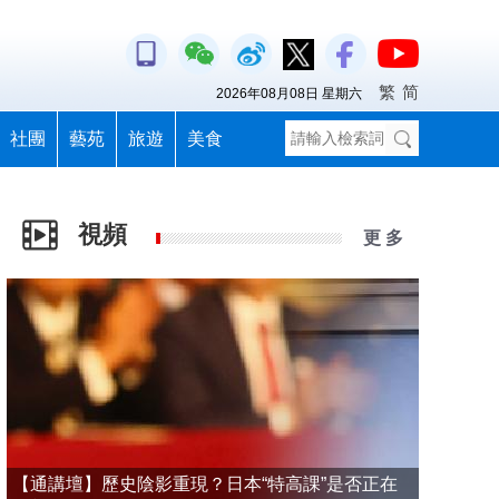
繁
简
2026年08月08日 星期六
社團
藝苑
旅遊
美食
視頻
更 多
【通講壇】歷史陰影重現？日本“特高課”是否正在