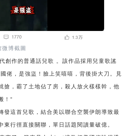
館微博截圖
年代創作的普通話兒歌 。該作品採用兒童歌謠
美國佬，是強盜！臉上笑嘻嘻，背後掛大刀。見
就搶，霸了土地佔了房，殺人放火樣樣幹，他
搬！”
日轉發這首兒歌，結合美以聯合空襲伊朗導致最
中東行徑直接關聯，單日話題閱讀量破億。