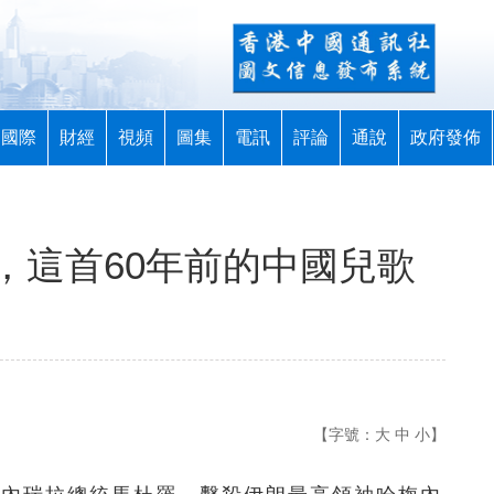
國際
財經
視頻
圖集
電訊
評論
通說
政府發佈
，這首60年前的中國兒歌
【字號：
大
中
小
】