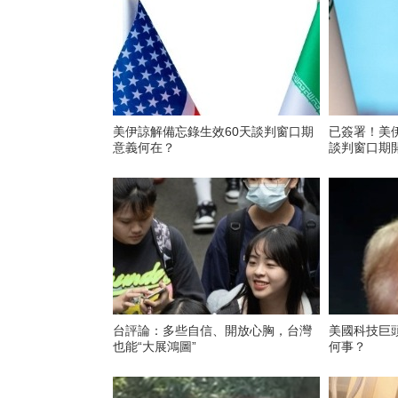
美伊諒解備忘錄生效60天談判窗口期
已簽署！美
意義何在？
談判窗口期
台評論：多些自信、開放心胸，台灣
美國科技巨
也能“大展鴻圖”
何事？