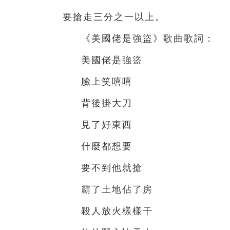
要搶走三分之一以上。
《美國佬是強盜》
歌曲歌詞：
美國佬是強盜
臉上笑嘻嘻
背後掛大刀
見了好東西
什麼都想要
要不到他就搶
霸了土地
佔
了房
殺人放火樣樣干