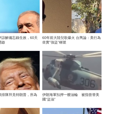
伊諒解備忘錄生效，60天
60年前大陸兒歌爆火 台輿論：美行為
開啟
坐實“強盜”稱號
頭排隊拜見特朗普，所為
伊朗海軍扣押一艘油輪 被指曾替美
國“盜油”