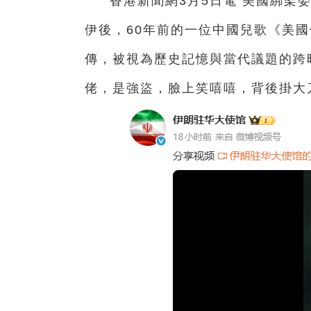
香港新聞網3月5日電 美國綁架
伊後，60年前的一位中國兒歌《美
傳，被視為歷史記憶與當代議題的跨
佬，是強盜，臉上笑嘻嘻，背後掛大