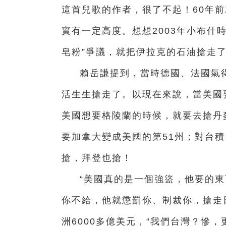
這首兒歌的作者，很了不起！60年
實有一定高度。想想2003年小布什
皂粉”爭議，就把伊拉克的石油搶走
賴岳謙提到，當時德國、法國氣
活生生搶走了。以現在來說，當美國
美國想要格陵蘭的時候，就要去搶丹
要加拿大變成美國的第51州；對台
搶，拜登也搶！
“美國真的是一個強盜，他要的東
你不給，他就懲罰你、制裁你，搶走日
洲6000多億美元，“我們台灣？慘