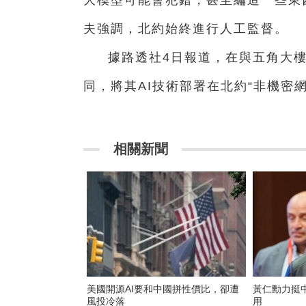
大模型可能會犯錯，甚至編造一些東西
夫強調，北約始終進行人工監督。
據路透社4日報道，在與五角大樓
同，將其AI技術部署在北約“非機密
相關新聞
美國開源AI要和中國拼性價比，卻遭
黃仁勳力挺
風投冷落
用