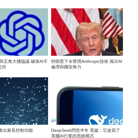
訂與五角大樓協議 確保AI不
特朗普下令禁用Anthropic技術 揭示AI
監控
倫理與國安角力
T將推出家長控制功能
DeepSeek問世半年 英媒：它改寫了
美國AI行業的思維模式