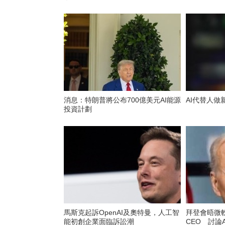
消息：特朗普將公布700億美元AI能源
AI代替人做
投資計劃
馬斯克起訴OpenAI及奧特曼，人工智
拜登會晤微軟
能初創企業面臨訴訟潮
CEO 討論