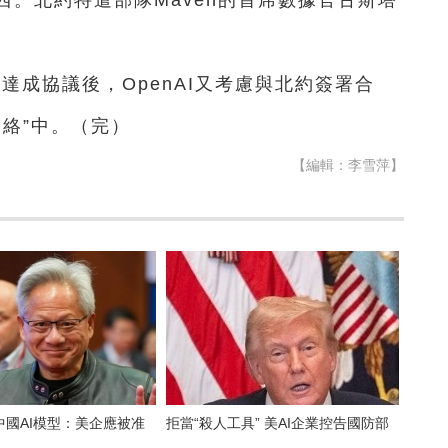
。北約特遣部隊Maven的首席數據官古斯塔
達成協議後，OpenAI又考慮與北約簽署合
網絡”中。（完）
【編輯：李雪萍】
中國AI模型：美企應被准
拒當“殺人工具” 美AI企業控告國防部