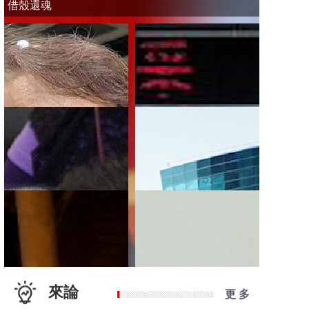
借殼還魂
來論
更 多