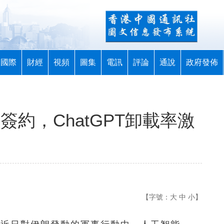
國際
財經
視頻
圖集
電訊
評論
通說
政府發佈
軍簽約，ChatGPT卸載率激
【字號：
大
中
小
】