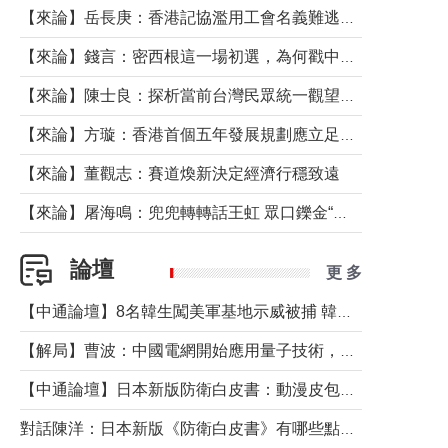
【來論】岳長庚：香港記協濫用工會名義難逃法律制裁
【來論】錢言：密西根這一場初選，為何戳中了兩黨最痛的神經？
【來論】陳士良：探析當前台灣民眾統一觀望心態的深層成因
【來論】方璇：香港首個五年發展規劃應立足民生務實前行
【來論】董觀志：賽道煥新決定經濟行穩致遠
【來論】屠海鳴：兜兜轉轉話王虹 眾口鑠金“一邊倒”
論壇
更 多
【中通論壇】8名韓生闖美軍基地示威被捕 韓國年輕人反美情緒從何而來？
【解局】曹波：中國電網開始應用量子技術，以後會不再停電嗎？
【中通論壇】日本新版防衛白皮書：動漫皮包藏不住軍國野心
對話陳洋：日本新版《防衛白皮書》有哪些點值得警惕？