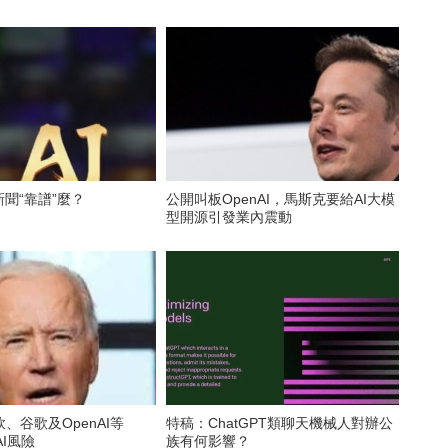
新聞“靠譜”麼？
公開叫板OpenAI，馬斯克要給AI大模
型開源引發業內震動
、谷歌及OpenAI等
特稿：ChatGPT類聊天機械人對辦公
AI風險
族有何影響？