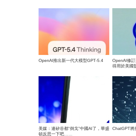
OpenAI推出新一代大模型GPT-5.4
OpenAI修
得用於美國
美媒：連矽谷都“倒戈”中國AI了，華盛
ChatGP
頓反思一下吧……