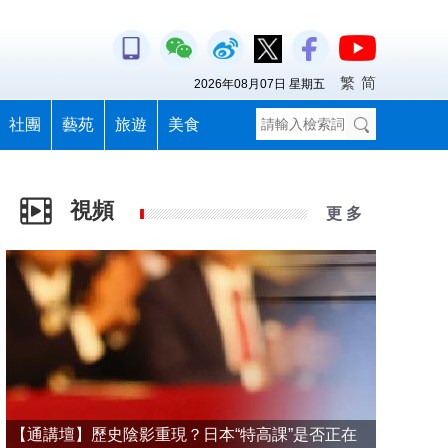
繁
简
2026年08月07日 星期五
社團
藝苑
旅遊
美食
視頻
更 多
【通講壇】歷史陰影重現？日本“特高課”是否正在