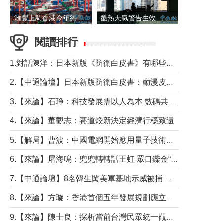
滙豐上調香港今年經濟增長預測至4.5%
酷熱天氣警告生效 本港高溫持續至下周
閱讀排行
1.對話陳洋：日本新版《防衛白皮書》有哪些點值得警惕？
2.【中通論壇】日本新版防衛白皮書：動漫皮包藏不住軍國野心
3.【來論】石琤：科技發展需以人為本 數碼共融不應讓長者放棄傳統生活方式
4.【來論】董觀志：賽道煥新決定經濟行穩致遠
5.【解局】曹波：中國電網開始應用量子技術，以後會不再停電嗎？
6.【來論】屠海鳴：兜兜轉轉話王虹 眾口鑠金“一邊倒”
7.【中通論壇】8名韓生闖美軍基地示威被捕 韓國年輕人反美情緒從何而來？
8.【來論】方璇：香港首個五年發展規劃應立足民生務實前行
9.【來論】陳士良：探析當前台灣民眾統一觀望心態的深層成因