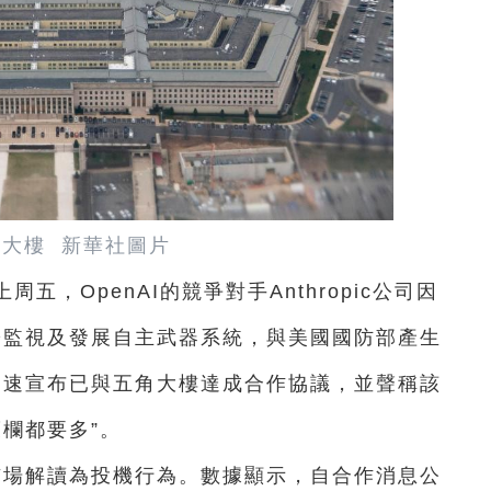
大樓 新華社圖片
五，OpenAI的競爭對手Anthropic公司因
用於監視及發展自主武器系統，與美國國防部產生
AI迅速宣布已與五角大樓達成合作協議，並聲稱該
護欄都要多”。
被市場解讀為投機行為。數據顯示，自合作消息公