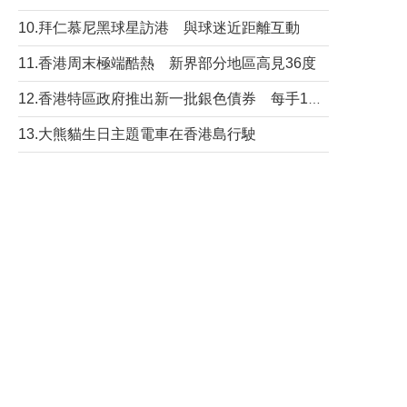
10.拜仁慕尼黑球星訪港 與球迷近距離互動
11.香港周末極端酷熱 新界部分地區高見36度
12.香港特區政府推出新一批銀色債券 每手1萬元保底息4.25厘
13.大熊貓生日主題電車在香港島行駛