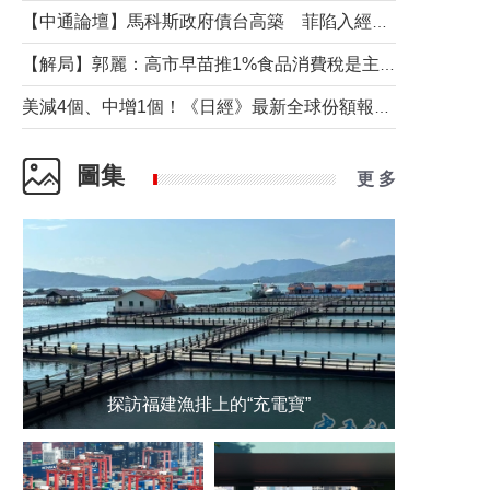
【中通論壇】馬科斯政府債台高築 菲陷入經濟困境與南海對抗惡循環？
【解局】郭麗：高市早苗推1%食品消費稅是主動作為還是被迫“飲鴆止渴”
美減4個、中增1個！《日經》最新全球份額報告透露了什麼？
圖集
更 多
探訪福建漁排上的“充電寶”