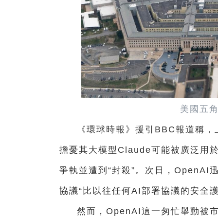
美國五角
《環球時報》援引BBC報道稱，上周
擔憂其大模型Claude可能被廣泛
爭執並遭到“封殺”。次日，Open
協議“比以往任何AI部署協議的安全
然而，OpenAI這一匆忙舉動