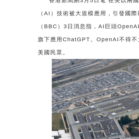
香港新聞網3月5日電 在美以兩
（AI）技術被大規模應用，引發國際
（BBC）3日消息指，AI巨頭Ope
旗下應用ChatGPT。OpenAI
美國民眾。