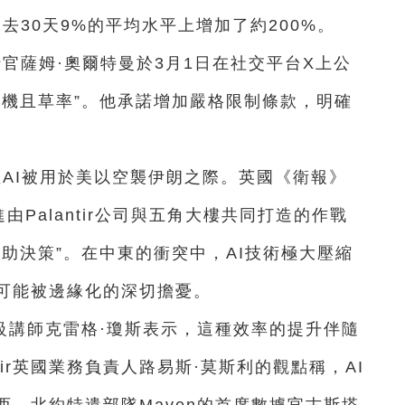
過去30天9%的平均水平上增加了約200%。
行官薩姆·奧爾特曼於3月1日在社交平台X上公
投機且草率”。他承諾增加嚴格限制條款，明確
關注AI被用於美以空襲伊朗之際。英國《衛報》
進由Palantir公司與五角大樓共同打造的作戰
助決策”。在中東的衝突中，AI技術極大壓縮
可能被邊緣化的深切擔憂。
級講師克雷格·瓊斯表示，這種效率的提升伴隨
tir英國業務負責人路易斯·莫斯利的觀點稱，AI