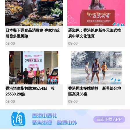
日本擬下調食品消費稅 專家指或
羅淑佩：香港以創新多元形式推
引發多重風險
廣中華文化瑰寶
08-06
08-06
香港恒生指數跌385.54點 報
香港周末極端酷熱 新界部分地
25530.28點
區高見36度
08-06
08-06