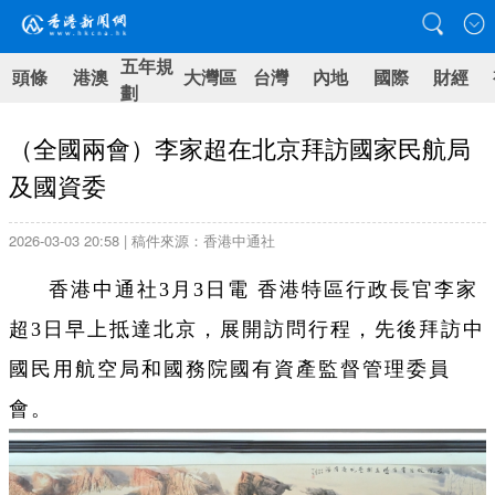
五年規
頭條
港澳
大灣區
台灣
內地
國際
財經
劃
（全國兩會）李家超在北京拜訪國家民航局
及國資委
2026-03-03 20:58 | 稿件來源：香港中通社
香港中通社3月3日電 香港特區行政長官李家
超3日早上抵達北京，展開訪問行程，先後拜訪中
國民用航空局和國務院國有資產監督管理委員
會。