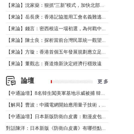
【來論】沈家燊：狠抓“三新”模式，加快北部都會區建設
【來論】岳長庚：香港記協濫用工會名義難逃法律制裁
【來論】錢言：密西根這一場初選，為何戳中了兩黨最痛的神經？
【來論】陳士良：探析當前台灣民眾統一觀望心態的深層成因
【來論】方璇：香港首個五年發展規劃應立足民生務實前行
【來論】董觀志：賽道煥新決定經濟行穩致遠
論壇
更 多
【中通論壇】8名韓生闖美軍基地示威被捕 韓國年輕人反美情緒從何而來？
【解局】曹波：中國電網開始應用量子技術，以後會不再停電嗎？
【中通論壇】日本新版防衛白皮書：動漫皮包藏不住軍國野心
對話陳洋：日本新版《防衛白皮書》有哪些點值得警惕？