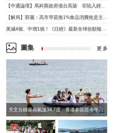
【中通論壇】馬科斯政府債台高築 菲陷入經濟困境與南海對抗惡循環？
【解局】郭麗：高市早苗推1%食品消費稅是主動作為還是被迫“飲鴆止渴”
美減4個、中增1個！《日經》最新全球份額報告透露了什麼？
圖集
更 多
天文台錄最高氣溫34.7度 香港多區迎今年最熱一天