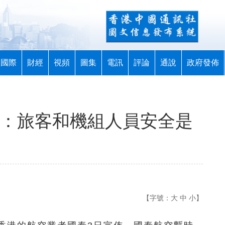
國際
財經
視頻
圖集
電訊
評論
通說
政府發佈
泰：旅客和機組人員安全是
【字號：
大
中
小
】