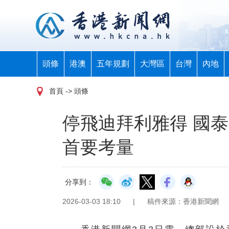
頭條
港澳
五年規劃
大灣區
台灣
內地
首頁
-> 頭條
停飛迪拜利雅得 國
首要考量
分享到：
2026-03-03 18:10
|
稿件來源：香港新聞網