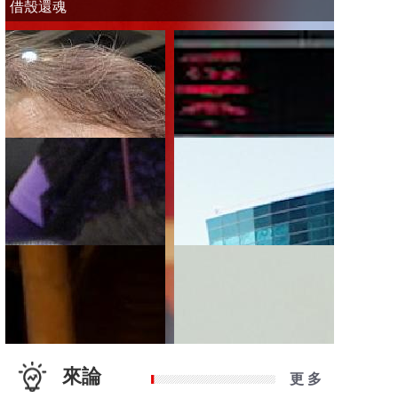
借殼還魂
來論
更 多