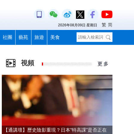
繁
简
2026年08月09日 星期日
社團
藝苑
旅遊
美食
視頻
更 多
【通講壇】歷史陰影重現？日本“特高課”是否正在