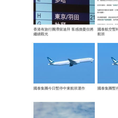
香港有旅行團滯留迪拜 客感擔憂但將
國泰航空暫
繼續觀光
航班
國泰集團今日暫停中東航班運作
國泰集團暫