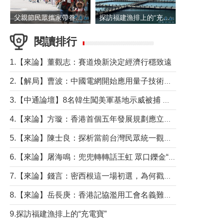
父親節民眾攜家帶眷出遊
探訪福建漁排上的“充電寶”
閱讀排行
1.【來論】董觀志：賽道煥新決定經濟行穩致遠
2.【解局】曹波：中國電網開始應用量子技術，以後會不再停電嗎？
3.【中通論壇】8名韓生闖美軍基地示威被捕 韓國年輕人反美情緒從何而來？
4.【來論】方璇：香港首個五年發展規劃應立足民生務實前行
5.【來論】陳士良：探析當前台灣民眾統一觀望心態的深層成因
6.【來論】屠海鳴：兜兜轉轉話王虹 眾口鑠金“一邊倒”
7.【來論】錢言：密西根這一場初選，為何戳中了兩黨最痛的神經？
8.【來論】岳長庚：香港記協濫用工會名義難逃法律制裁
9.探訪福建漁排上的“充電寶”