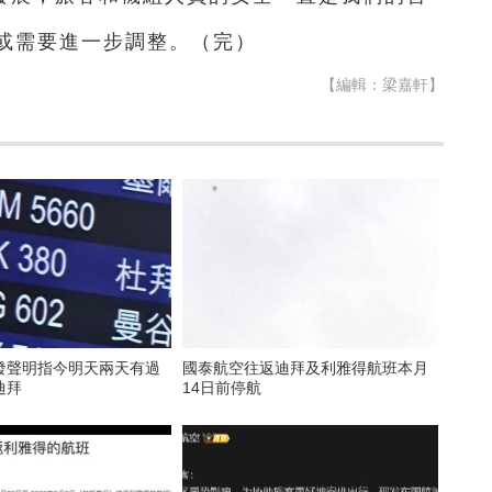
或需要進一步調整。（完）
【編輯：梁嘉軒】
發聲明指今明天兩天有過
國泰航空往返迪拜及利雅得航班本月
迪拜
14日前停航