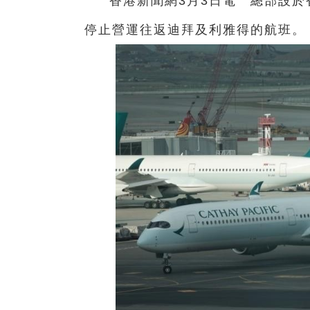
香港新聞網3月3日電 總部設於
停止營運往返迪拜及利雅得的航班。