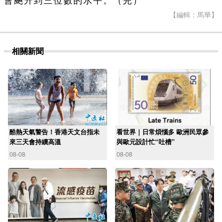
會飈升到三位數的水平。（完）
【編輯：馬華】
相關新聞
酷熱天氣警告！香港天文台指未
看世界｜日常煩惱多 歐洲民眾參
來三天會持續高溫
與歐元設計忙“吐槽”
08-08
08-08