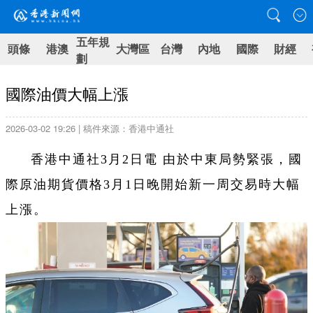
五年規
頭條
港澳
大灣區
台灣
內地
國際
財經
劃
國際油價大幅上漲
2026-03-02 19:26 | 稿件來源：香港中通社
香港中通社3月2日電 由於中東局勢緊張，國
際原油期貨價格3月1日晚開始新一周交易時大幅
上漲。