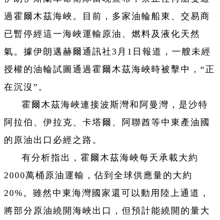
過霍爾木茲海峽。目前，多家油輪船東、交易商
已暫停經這一海峽運輸原油、燃料及液化天然
氣。據伊朗邁赫爾通訊社3月1日報道，一艘未經
授權的油輪試圖通過霍爾木茲海峽時被擊中，“正
在沉沒”。
霍爾木茲海峽連接波斯灣和阿曼灣，是沙特
阿拉伯、伊拉克、卡塔爾、阿聯酋等中東產油國
的原油出口必經之路。
有分析指出，霍爾木茲海峽每天承載大約
2000萬桶原油運輸，佔到全球供應量的大約
20%。雖然中東海灣國家還可以動用陸上通道，
將部分原油繞開海峽出口，但預計能繞開的量大