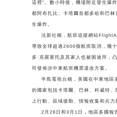
這裡”。數小時後，機場附近發生爆
都阿布扎比、卡塔爾首都多哈和巴林
生爆炸。
法新社稱，航班追蹤網站Flight
導致全球超過2600個航班取消，幾
多·克羅塞托及其家人也被困迪拜，
司發佈涉中東航班機票退改方案。
半島電視台稱，美國在中東地區
的國家包括卡塔爾、巴林、科威特、
上行動、區域後勤、情報收集和兵力
2月28日和3月1日，地區多國