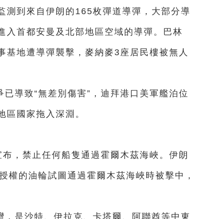
監測到來自伊朗的165枚彈道導彈，大部分導
進入首都安曼及北部地區空域的導彈。巴林
事基地遭導彈襲擊，麥納麥3座居民樓被無人
已導致“無差別傷害”，迪拜港口美軍艦泊位
地區國家拖入深淵。
宣布，禁止任何船隻通過霍爾木茲海峽。伊朗
經授權的油輪試圖通過霍爾木茲海峽時被擊中，
灣，是沙特、伊拉克、卡塔爾、阿聯酋等中東