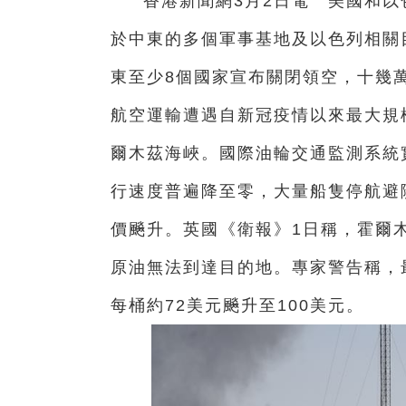
香港新聞網3月2日電 美國和
於中東的多個軍事基地及以色列相關
東至少8個國家宣布關閉領空，十幾
航空運輸遭遇自新冠疫情以來最大規
爾木茲海峽。國際油輪交通監測系統
行速度普遍降至零，大量船隻停航避
價飈升。英國《衛報》1日稱，霍爾木
原油無法到達目的地。專家警告稱，
每桶約72美元飈升至100美元。