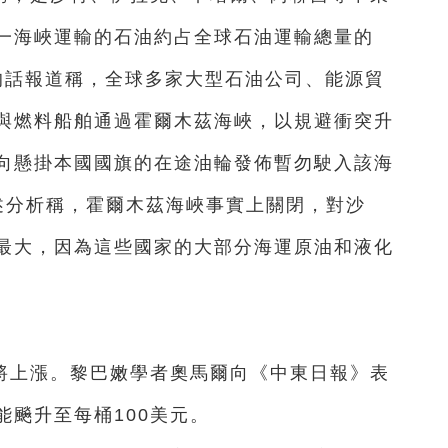
一海峽運輸的石油約占全球石油運輸總量的
士的話報道稱，全球多家大型石油公司、能源貿
與燃料船舶通過霍爾木茲海峽，以規避衝突升
向懸掛本國國旗的在途油輪發佈暫勿駛入該海
述分析稱，霍爾木茲海峽事實上關閉，對沙
最大，因為這些國家的大部分海運原油和液化
將上漲。黎巴嫩學者奧馬爾向《中東日報》表
飈升至每桶100美元。