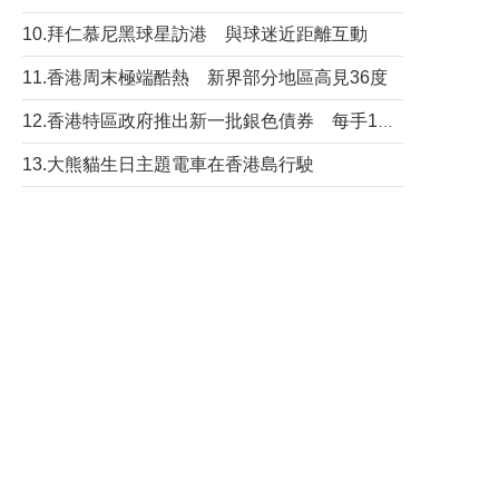
10.拜仁慕尼黑球星訪港 與球迷近距離互動
11.香港周末極端酷熱 新界部分地區高見36度
12.香港特區政府推出新一批銀色債券 每手1萬元保底息4.25厘
13.大熊貓生日主題電車在香港島行駛