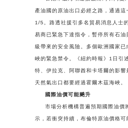
產油國的原油出口必經之路，通過這
1/5。路透社援引多名貿易消息人
易商已緊急下達指令，暫停所有石油
級帶來的安全風險。多個歐洲國家已
峽的緊急禁令。《紐約時報》1日引
特、伊拉克、阿聯酋和卡塔爾的影響
天然氣出口都要經過霍爾木茲海峽。
國際油價可能飈升
市場分析機構普遍預期國際油價
示，若衝突持續，布倫特原油價格可能