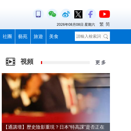
繁
简
2026年08月08日 星期六
社團
藝苑
旅遊
美食
視頻
更 多
【通講壇】歷史陰影重現？日本“特高課”是否正在