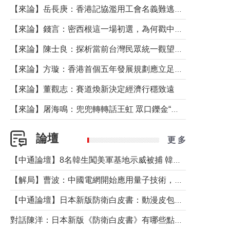
【來論】岳長庚：香港記協濫用工會名義難逃法律制裁
【來論】錢言：密西根這一場初選，為何戳中了兩黨最痛的神經？
【來論】陳士良：探析當前台灣民眾統一觀望心態的深層成因
【來論】方璇：香港首個五年發展規劃應立足民生務實前行
【來論】董觀志：賽道煥新決定經濟行穩致遠
【來論】屠海鳴：兜兜轉轉話王虹 眾口鑠金“一邊倒”
論壇
更 多
【中通論壇】8名韓生闖美軍基地示威被捕 韓國年輕人反美情緒從何而來？
【解局】曹波：中國電網開始應用量子技術，以後會不再停電嗎？
【中通論壇】日本新版防衛白皮書：動漫皮包藏不住軍國野心
對話陳洋：日本新版《防衛白皮書》有哪些點值得警惕？