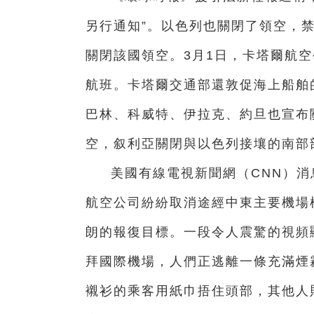
另行通知”。以色列也關閉了領空，
關閉該國領空。3月1日，卡塔爾航
航班。卡塔爾交通部還敦促海上船舶
巴林、科威特、伊拉克、約旦也宣布
空，叙利亞關閉與以色列接壤的南部
美國有線電視新聞網（CNN）
航空公司紛紛取消途經中東主要機場
朗的報復目標。一段令人震驚的視頻
拜國際機場，人們正逃離一條充滿煙
襯衫的乘客用紙巾捂住頭部，其他人