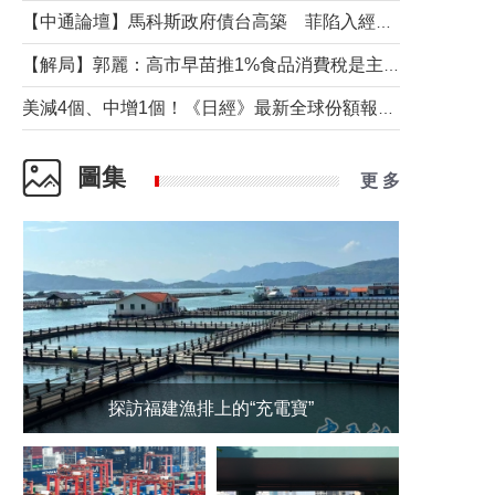
【中通論壇】馬科斯政府債台高築 菲陷入經濟困境與南海對抗惡循環？
【解局】郭麗：高市早苗推1%食品消費稅是主動作為還是被迫“飲鴆止渴”
美減4個、中增1個！《日經》最新全球份額報告透露了什麼？
圖集
更 多
探訪福建漁排上的“充電寶”