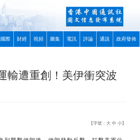
國際
財經
視頻
圖集
電訊
評論
通說
政府發佈
運輸遭重創！美伊衝突波
【字號：
大
中
小
】