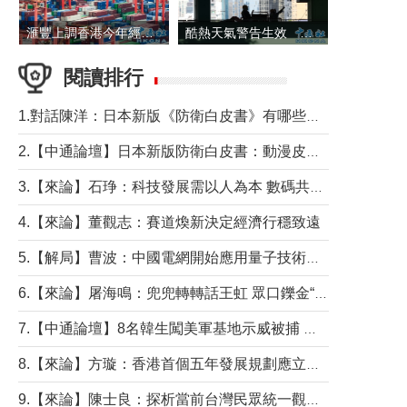
滙豐上調香港今年經濟增長預測至4.5%
酷熱天氣警告生效 本港高溫持續至下周
閱讀排行
1.對話陳洋：日本新版《防衛白皮書》有哪些點值得警惕？
2.【中通論壇】日本新版防衛白皮書：動漫皮包藏不住軍國野心
3.【來論】石琤：科技發展需以人為本 數碼共融不應讓長者放棄傳統生活方式
4.【來論】董觀志：賽道煥新決定經濟行穩致遠
5.【解局】曹波：中國電網開始應用量子技術，以後會不再停電嗎？
6.【來論】屠海鳴：兜兜轉轉話王虹 眾口鑠金“一邊倒”
7.【中通論壇】8名韓生闖美軍基地示威被捕 韓國年輕人反美情緒從何而來？
8.【來論】方璇：香港首個五年發展規劃應立足民生務實前行
9.【來論】陳士良：探析當前台灣民眾統一觀望心態的深層成因