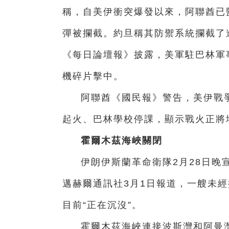
稱，自美伊衝突爆發以來，阿聯酋已
彈被攔截。約旦稱其防禦系統攔截了
《每日論壇報》披露，美軍駐巴林軍
機碎片擊中。
阿聯酋《國民報》警告，美伊戰爭
起火、巴林學校停課，顯示戰火正將
霍爾木茲海峽關閉
伊朗伊斯蘭革命衛隊2月28日晚
邁赫爾通訊社3月1日報道，一艘未
目前“正在沉沒”。
霍爾木茲海峽連接波斯灣和阿曼