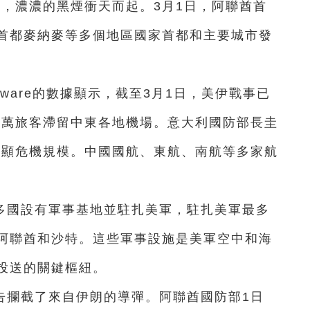
炸，濃濃的黑煙衝天而起。3月1日，阿聯酋首
首都麥納麥等多個地區國家首都和主要城市發
Aware的數據顯示，截至3月1日，美伊戰事已
十萬旅客滯留中東各地機場。意大利國防部長圭
凸顯危機規模。中國國航、東航、南航等多家航
多國設有軍事基地並駐扎美軍，駐扎美軍最多
阿聯酋和沙特。這些軍事設施是美軍空中和海
投送的關鍵樞紐。
報告攔截了來自伊朗的導彈。阿聯酋國防部1日