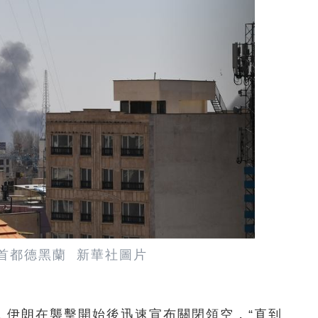
朗首都德黑蘭 新華社圖片
，伊朗在襲擊開始後迅速宣布關閉領空，“直到