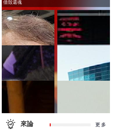
借殼還魂
來論
更 多