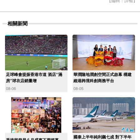
【編輯：譚暢】
相關新聞
足球峰會提振香港市道 酒店“滿
華潤隆地潤創空間正式啟幕 構建
房”球衣店銷量增
維港跨境科創商務平台
08-06
08-05
國泰上半年純利飆七成 對下半年
香港貿發局八月盛事下周揭幕