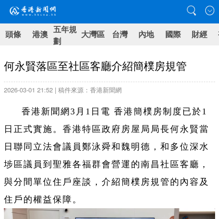
五年規
頭條
港澳
大灣區
台灣
內地
國際
財經
劃
何永賢落區至社區客廳介紹簡樸房規管
2026-03-01 21:52 | 稿件來源：香港新聞網
香港新聞網3月1日電 香港簡樸房制度已於1
日正式實施。香港特區政府房屋局局長何永賢當
日聯同立法會議員鄭泳舜和魏明德，和多位深水
埗區議員到聖雅各福群會營運的南昌社區客廳，
與分間單位住戶座談，介紹簡樸房規管的內容及
住戶的權益保障。