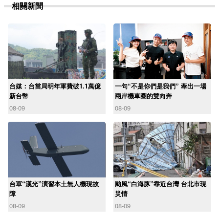
相關新聞
台媒：台當局明年軍費破1.1萬億
一句“不是你們是我們” 牽出一場
新台幣
兩岸機車圈的雙向奔
08-09
08-09
台軍“漢光”演習本土無人機現故
颱風“白海豚”靠近台灣 台北市現
障
災情
08-09
08-09