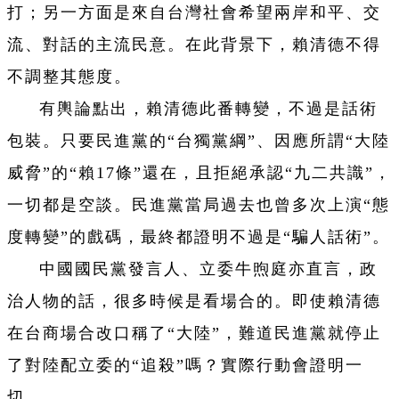
打；另一方面是來自台灣社會希望兩岸和平、交
流、對話的主流民意。在此背景下，賴清德不得
不調整其態度。
有輿論點出，賴清德此番轉變，不過是話術
包裝。只要民進黨的“台獨黨綱”、因應所謂“大陸
威脅”的“賴17條”還在，且拒絕承認“九二共識”，
一切都是空談。民進黨當局過去也曾多次上演“態
度轉變”的戲碼，最終都證明不過是“騙人話術”。
中國國民黨發言人、立委牛煦庭亦直言，政
治人物的話，很多時候是看場合的。即使賴清德
在台商場合改口稱了“大陸”，難道民進黨就停止
了對陸配立委的“追殺”嗎？實際行動會證明一
切。