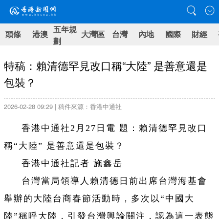
五年規
頭條
港澳
大灣區
台灣
內地
國際
財經
劃
特稿：賴清德罕見改口稱“大陸” 是善意還是
包裝？
2026-02-28 09:29 | 稿件來源：香港中通社
香港中通社2月27日電 題：賴清德罕見改口
稱“大陸” 是善意還是包裝？
香港中通社記者 施鑫岳
台灣當局領導人賴清德日前出席台灣海基會
舉辦的大陸台商春節活動時，多次以“中國大
陸”稱呼大陸，引發台灣輿論關注，認為這一表態