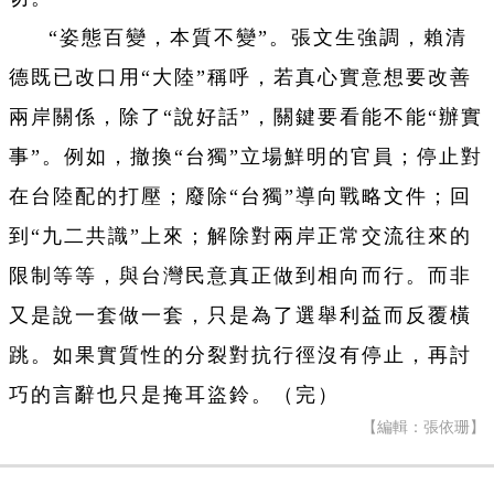
“姿態百變，本質不變”。張文生強調，賴清
德既已改口用“大陸”稱呼，若真心實意想要改善
兩岸關係，除了“說好話”，關鍵要看能不能“辦實
事”。例如，撤換“台獨”立場鮮明的官員；停止對
在台陸配的打壓；廢除“台獨”導向戰略文件；回
到“九二共識”上來；解除對兩岸正常交流往來的
限制等等，與台灣民意真正做到相向而行。而非
又是說一套做一套，只是為了選舉利益而反覆橫
跳。如果實質性的分裂對抗行徑沒有停止，再討
巧的言辭也只是掩耳盜鈴。（完）
【編輯：張依珊】