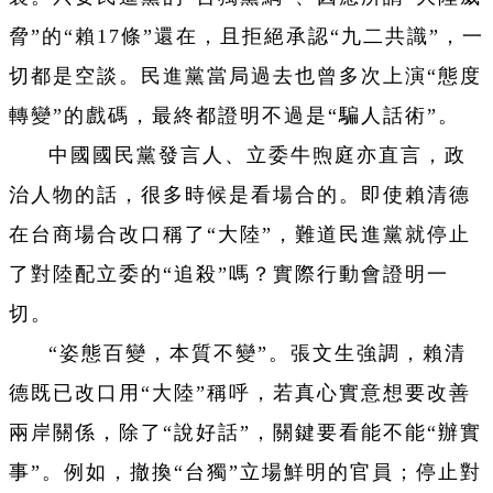
脅”的“賴17條”還在，且拒絕承認“九二共識”，一
切都是空談。民進黨當局過去也曾多次上演“態度
轉變”的戲碼，最終都證明不過是“騙人話術”。
中國國民黨發言人、立委牛煦庭亦直言，政
治人物的話，很多時候是看場合的。即使賴清德
在台商場合改口稱了“大陸”，難道民進黨就停止
了對陸配立委的“追殺”嗎？實際行動會證明一
切。
“姿態百變，本質不變”。張文生強調，賴清
德既已改口用“大陸”稱呼，若真心實意想要改善
兩岸關係，除了“說好話”，關鍵要看能不能“辦實
事”。例如，撤換“台獨”立場鮮明的官員；停止對