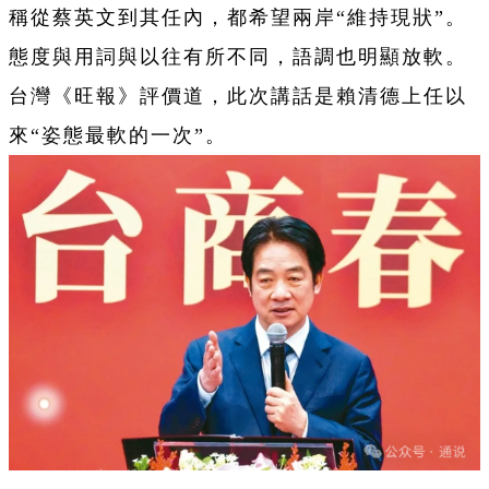
稱從蔡英文到其任內，都希望兩岸“維持現狀”。
態度與用詞與以往有所不同，語調也明顯放軟。
台灣《旺報》評價道，此次講話是賴清德上任以
來“姿態最軟的一次”。