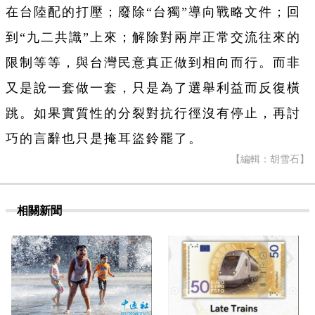
在台陸配的打壓；廢除“台獨”導向戰略文件；回
到“九二共識”上來；解除對兩岸正常交流往來的
限制等等，與台灣民意真正做到相向而行。而非
又是說一套做一套，只是為了選舉利益而反復橫
跳。如果實質性的分裂對抗行徑沒有停止，再討
巧的言辭也只是掩耳盜鈴罷了。
【編輯：胡雪石】
相關新聞