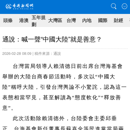
五年規
頭條
港澳
大灣區
台灣
內地
國際
財經
劃
通說：喊一聲“中國大陸”就是善意？
2026-02-28 08:09 | 稿件來源：通說
台灣當局領導人賴清德日前出席台灣海基會
舉辦的大陸台商春節活動時，多次以“中國大
陸”稱呼大陸，引發台灣輿論不小驚詫，認為這一
表態相當罕見，甚至解讀為“態度軟化”“釋放善
意”。
此次活動除賴清德外，台陸委會主委邱垂
正、台海基會新任董事長蘇嘉全等民進黨當局兩