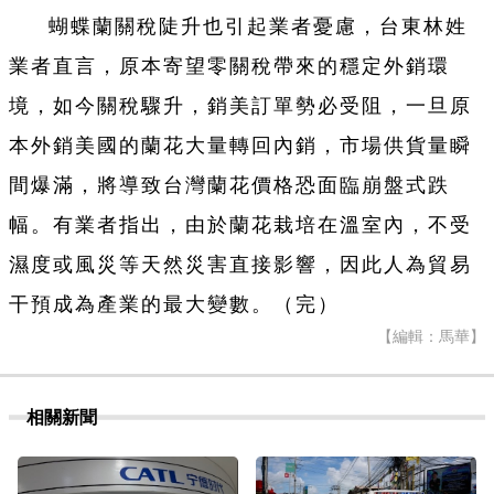
蝴蝶蘭關稅陡升也引起業者憂慮，台東林姓
業者直言，原本寄望零關稅帶來的穩定外銷環
境，如今關稅驟升，銷美訂單勢必受阻，一旦原
本外銷美國的蘭花大量轉回內銷，市場供貨量瞬
間爆滿，將導致台灣蘭花價格恐面臨崩盤式跌
幅。有業者指出，由於蘭花栽培在溫室內，不受
濕度或風災等天然災害直接影響，因此人為貿易
干預成為產業的最大變數。（完）
【編輯：馬華】
相關新聞