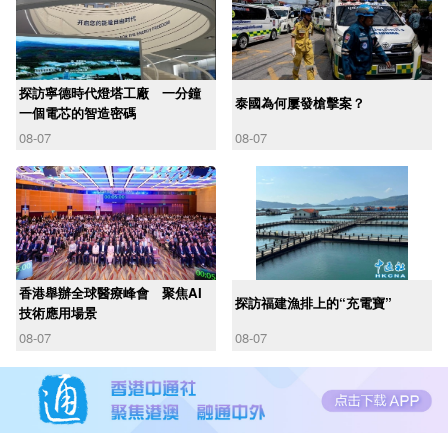
探訪寧德時代燈塔工廠 一分鐘
泰國為何屢發槍擊案？
一個電芯的智造密碼
08-07
08-07
香港舉辦全球醫療峰會 聚焦AI
探訪福建漁排上的“充電寶”
技術應用場景
08-07
08-07