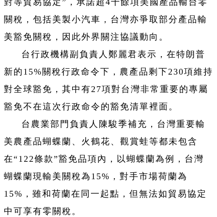
對等貿易協定”，承諾超4千餘項美國產品輸台零
關稅，包括美製小汽車，台灣亦爭取部分產品輸
美豁免關稅，因此外界關注協議動向。
台行政機構副負責人鄭麗君表示，在特朗普
新的15%關稅行政命令下，農產品剩下230項維持
對全球豁免，其中有27項對台灣非常重要的專屬
豁免不在這次行政命令的豁免清單裡面。
台農業部門負責人陳駿季補充，台灣重要輸
美農產品蝴蝶蘭、火鶴花、觀賞蛙等都未包含
在“122條款”豁免品項內，以蝴蝶蘭為例，台灣
蝴蝶蘭現輸美關稅為15%，對手市場荷蘭為
15%，雖和荷蘭在同一起點，但無法如貿易協定
中可享有零關稅。