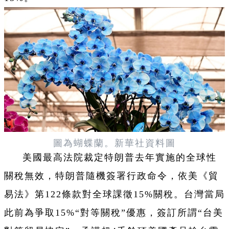
圖為
蝴蝶蘭。
新華社資料圖
美國最高法院裁定特朗普去年實施的全球性
關稅無效，特朗普隨機簽署行政命令，依美《貿
易法》第122條款對全球課徵15%關稅。台灣當局
此前為爭取15%“對等關稅”優惠，簽訂所謂“台美