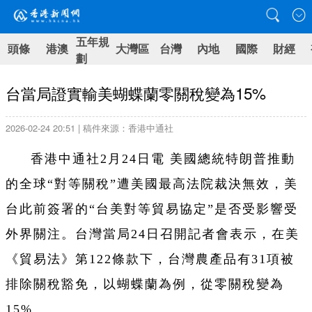
五年規
頭條
港澳
大灣區
台灣
內地
國際
財經
劃
台當局證實輸美蝴蝶蘭零關稅變為15%
2026-02-24 20:51 | 稿件來源：香港中通社
香港中通社2月24日電 美國總統特朗普推動
的全球“對等關稅”遭美國最高法院裁決無效，美
台此前簽署的“台美對等貿易協定”是否受影響受
外界關注。台灣當局24日召開記者會表示，在美
《貿易法》第122條款下，台灣農產品有31項被
排除關稅豁免，以蝴蝶蘭為例，從零關稅變為
15%。