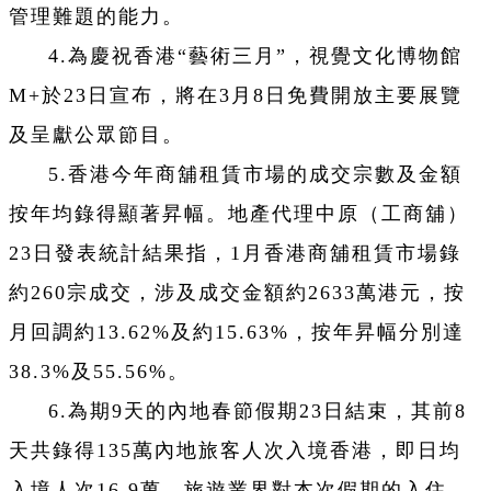
管理難題的能力。
4.為慶祝香港“藝術三月”，視覺文化博物館
M+於23日宣布，將在3月8日免費開放主要展覽
及呈獻公眾節目。
5.香港今年商舖租賃市場的成交宗數及金額
按年均錄得顯著昇幅。地產代理中原（工商舖）
23日發表統計結果指，1月香港商舖租賃市場錄
約260宗成交，涉及成交金額約2633萬港元，按
月回調約13.62%及約15.63%，按年昇幅分別達
38.3%及55.56%。
6.為期9天的內地春節假期23日結束，其前8
天共錄得135萬內地旅客人次入境香港，即日均
入境人次16.9萬。旅遊業界對本次假期的入住