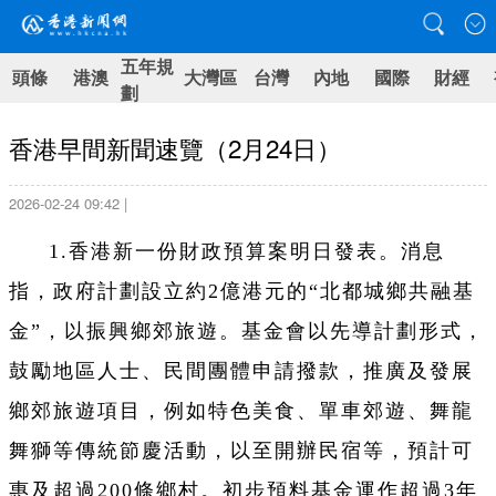
五年規
頭條
港澳
大灣區
台灣
內地
國際
財經
劃
香港早間新聞速覽（2月24日）
2026-02-24 09:42 |
1.香港新一份財政預算案明日發表。消息
指，政府計劃設立約2億港元的“北都城鄉共融基
金”，以振興鄉郊旅遊。基金會以先導計劃形式，
鼓勵地區人士、民間團體申請撥款，推廣及發展
鄉郊旅遊項目，例如特色美食、單車郊遊、舞龍
舞獅等傳統節慶活動，以至開辦民宿等，預計可
惠及超過200條鄉村。初步預料基金運作超過3年