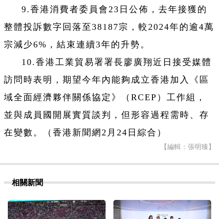
9.香港消費者委員會23日公佈，去年接獲的
整體投訴數字回落至38187宗，較2024年的逾4萬
宗減少6%，結束連續3年的升勢。
10.香港工業貿易署署長廖廣翔近日接受媒體
訪問時表明，期望今年內能夠成立香港加入《區
域全面經濟夥伴關係協定》（RCEP）工作組，
並與成員國開展實質談判，但形容過程需時、存
在變數。（香港新聞網2月24日綜合）
【編輯：張明臻】
相關新聞