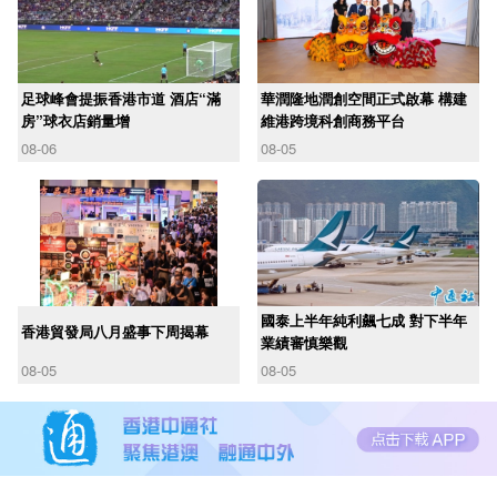
足球峰會提振香港市道 酒店“滿
華潤隆地潤創空間正式啟幕 構建
房”球衣店銷量增
維港跨境科創商務平台
08-06
08-05
國泰上半年純利飆七成 對下半年
香港貿發局八月盛事下周揭幕
業績審慎樂觀
08-05
08-05