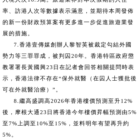
率、訪港人次等數據表示滿意，並期待本周發佈
的新一份財政預算案有更多進一步促進旅遊業發
展的措施。
7.香港壹傳媒創辦人黎智英被裁定勾結外國
勢力等三罪罪成，被判囚20年。香港特區政府懲
教署署長黃國興23日在記者會回答相關提問時表
示，香港法律不存在“保外就醫（在囚人士獲批後
可在外就醫治療）”。
8.繼高盛調高2026年香港樓價預測至升12%
後，摩根大通23日將香港今年樓價昇幅預測由5%
至7%上調至10%至15%，並料明年有望再升約
5%。