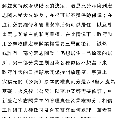
解並支持政府現階段的決定。這是充分考慮到宏
志閣未受大火波及，亦很可能不獲保險保障；在
進行必要維修和管理安排后仍可供居住，以及尊
重宏志閣業主的私有產權。在此情況下，政府動
用公帑收購宏志閣業權需要三思而後行。誠然，
或許有一部分宏志閣業主仍想居住自己原來的居
所，另一部分業主則因爲各種原因不想留下來，
政府昨天的口徑顯示其保持開放態度。事實上，
宏福苑的《公契》原本的權責劃分是以8座大廈為
基礎，火災後《公契》以至地契都需要修訂，重
新釐定宏志閣業主的管理責任及業權攤分，相信
工作組正與律政司及合安研究如何處理。筆者建