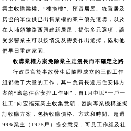
業主收購業權、“樓換樓”、預留居屋、綠置居及
房協的單位供已出售業權的業主優先選購，以及
在大埔頌雅路西興建新居屋，提供多元選項，讓
受影響業主可以按情況及需要作出選擇，協助他
們早日重建家園。
收購業權方案免除業主走漫長而不確定之路
行政長官於事故發生后隨即成立的三個工作
組都做了大量的工作，其中負責長遠居住安排方
案的“應急住宿安排工作組”，自1月中以“一戶一
社工”向宏福苑業主收集意願，咨詢專業機構並擬
訂收購方案，包括收購價格、方式和時間。超過
99%業主（1975戶）提交意見，可見工作組及社