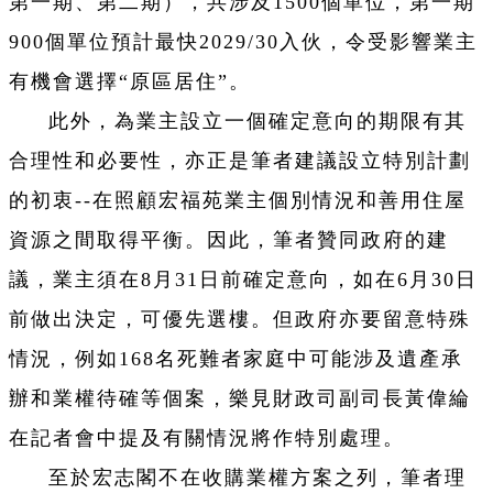
第一期、第二期），共涉及1500個單位，第一期
900個單位預計最快2029/30入伙，令受影響業主
有機會選擇“原區居住”。
此外，為業主設立一個確定意向的期限有其
合理性和必要性，亦正是筆者建議設立特別計劃
的初衷--在照顧宏福苑業主個別情況和善用住屋
資源之間取得平衡。因此，筆者贊同政府的建
議，業主須在8月31日前確定意向，如在6月30日
前做出決定，可優先選樓。但政府亦要留意特殊
情況，例如168名死難者家庭中可能涉及遺產承
辦和業權待確等個案，樂見財政司副司長黃偉綸
在記者會中提及有關情況將作特別處理。
至於宏志閣不在收購業權方案之列，筆者理