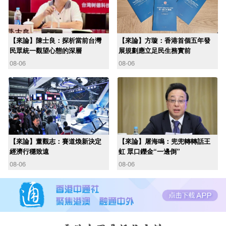
【來論】陳士良：探析當前台灣
【來論】方璇：香港首個五年發
民眾統一觀望心態的深層
展規劃應立足民生務實前
08-06
08-06
【來論】董觀志：賽道煥新決定
【來論】屠海鳴：兜兜轉轉話王
經濟行穩致遠
虹 眾口鑠金“一邊倒”
08-06
08-06