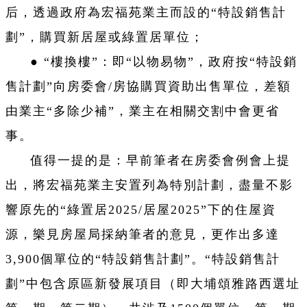
后，透過政府為宏福苑業主而設的“特設銷售計
劃”，購買新居屋或綠置居單位；
● “樓換樓”：即“以物易物”，政府按“特設銷
售計劃”向房委會/房協購買資助出售單位，差額
由業主“多除少補”，業主在相關交割中會更省
事。
值得一提的是：早前筆者在房委會例會上提
出，將宏福苑業主安置列為特別計劃，盡量不影
響原先的“綠置居2025/居屋2025”下的住屋資
源，樂見房屋局採納筆者的意見，更作出多達
3,900個單位的“特設銷售計劃”。“特設銷售計
劃”中包含原區新發展項目（即大埔頌雅路西選址