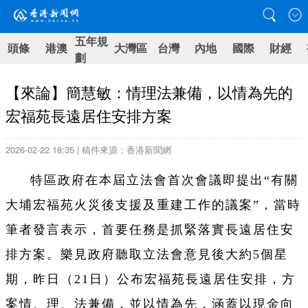
五年規
頭條
港澳
大灣區
台灣
內地
國際
財經
劃
【來論】簡慧敏：情理法兼備，以情為先的
宏福苑長遠居住安排方案
2026-02-22 18:35 | 稿件來源：香港新聞網
特區政府在本屆立法會首次會議即提出“有關
大埔宏福苑火災後支援及重建工作的議案”，當時
筆者發言表示，首要任務是抓緊落實長遠居住安
排方案。樂見政府聽取立法會意見後大約5個星
期，昨日（21日）公布宏福苑長遠居住安排，方
案情、理、法兼備，並以情為先，涵蓋以現金向