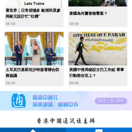
看世界｜日常煩惱多 歐洲民眾參
泰國為何屢發槍擊案？
與歐元設計忙“吐槽”
08-08
08-08
土耳其巴基斯坦沙特簽署聯合防
美國中情局秘設古巴工作組 軍事
務協議
行動箭在弦上？
08-08
08-08