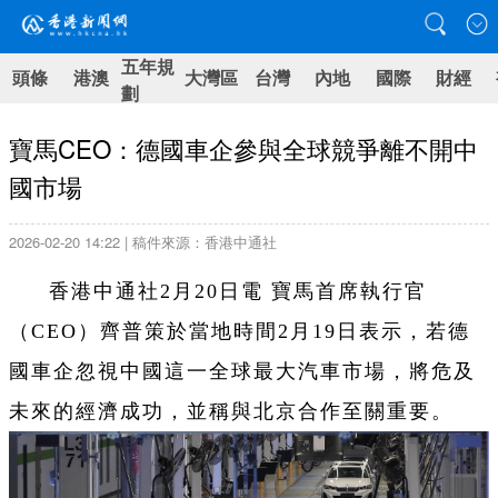
五年規
頭條
港澳
大灣區
台灣
內地
國際
財經
劃
寶馬CEO：德國車企參與全球競爭離不開中
國市場
2026-02-20 14:22 | 稿件來源：香港中通社
香港中通社2月20日電 寶馬首席執行官
（CEO）齊普策於當地時間2月19日表示，若德
國車企忽視中國這一全球最大汽車市場，將危及
未來的經濟成功，並稱與北京合作至關重要。