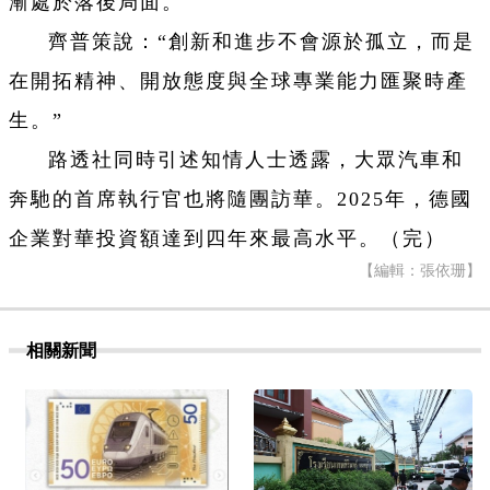
漸處於落後局面。
齊普策說：“創新和進步不會源於孤立，而是
在開拓精神、開放態度與全球專業能力匯聚時產
生。”
路透社同時引述知情人士透露，大眾汽車和
奔馳的首席執行官也將隨團訪華。2025年，德國
企業對華投資額達到四年來最高水平。（完）
【編輯：張依珊】
相關新聞