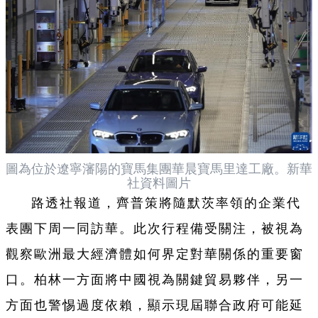
圖為位於遼寧瀋陽的寶馬集團華晨寶馬里達工廠。新華
社資料圖片
路透社報道，齊普策將隨默茨率領的企業代
表團下周一同訪華。此次行程備受關注，被視為
觀察歐洲最大經濟體如何界定對華關係的重要窗
口。柏林一方面將中國視為關鍵貿易夥伴，另一
方面也警惕過度依賴，顯示現屆聯合政府可能延