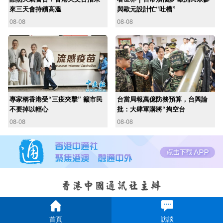
來三天會持續高溫
與歐元設計忙“吐槽”
08-08
08-08
專家稱香港受“三疫夾擊” 籲市民
台當局報萬億防務預算，台輿論
不要掉以輕心
批：大肆軍購將“掏空台
08-08
08-08
首頁
訪談