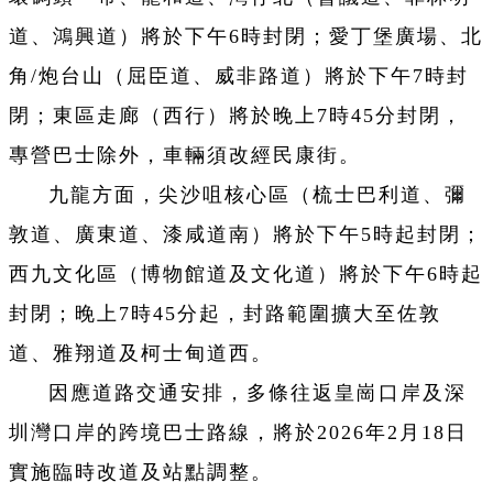
道、鴻興道）將於下午6時封閉；愛丁堡廣場、北
角/炮台山（屈臣道、威非路道）將於下午7時封
閉；東區走廊（西行）將於晚上7時45分封閉，
專營巴士除外，車輛須改經民康街。
九龍方面，尖沙咀核心區（梳士巴利道、彌
敦道、廣東道、漆咸道南）將於下午5時起封閉；
西九文化區（博物館道及文化道）將於下午6時起
封閉；晚上7時45分起，封路範圍擴大至佐敦
道、雅翔道及柯士甸道西。
因應道路交通安排，多條往返皇崗口岸及深
圳灣口岸的跨境巴士路線，將於2026年2月18日
實施臨時改道及站點調整。