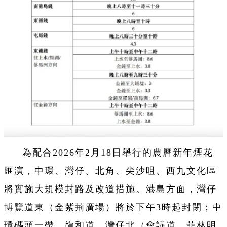
為配合2026年2月18日舉行的農曆新年煙花
匯演，中環、灣仔、北角、尖沙咀、西九文化區
將實施大規模封路及改道措施。港島方面，灣仔
博覽道東（金紫荊廣場）將於下午3時起封閉；中
環碼頭一帶、龍和道、灣仔北（會議道、菲林明