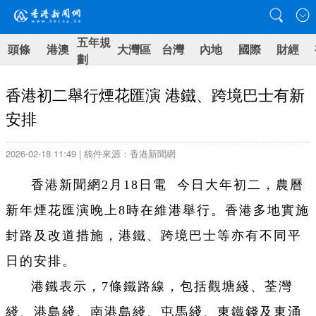
五年規
頭條
港澳
大灣區
台灣
內地
國際
財經
劃
香港初二舉行煙花匯演 港鐵、跨境巴士有新
安排
2026-02-18 11:49 | 稿件來源：香港新聞網
香港新聞網2月18日電 今日大年初二，農曆
新年煙花匯演晚上8時在維港舉行。香港多地實施
封路及改道措施，港鐵、跨境巴士等亦有不同平
日的安排。
港鐵表示，7條鐵路線，包括觀塘綫、荃灣
綫、港島綫、南港島綫、屯馬綫、東鐵錢及東涌