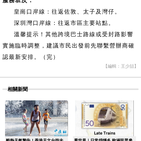
服務班次：
皇崗口岸線：往返佐敦、太子及灣仔。
深圳灣口岸線：往返市區主要站點。
溫馨提示！其他跨境巴士路線或受封路影響
實施臨時調整，建議市民出發前先聯繫營辦商確
認最新安排。（完）
【編輯：王少喆】
相關新聞
酷熱天氣警告！香港天文台指未
看世界｜日常煩惱多 歐洲民眾參