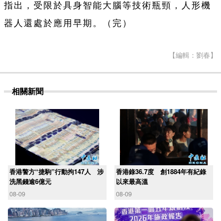
指出，受限於具身智能大腦等技術瓶頸，人形機
器人還處於應用早期。（完）
【編輯：劉春】
相關新聞
香港警方“捷駒”行動拘147人 涉
香港錄36.7度 創1884年有紀錄
洗黑錢逾6億元
以來最高溫
08-09
08-09