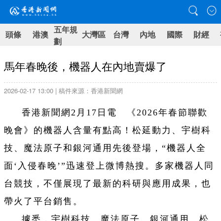
五年規
頭條
港澳
大灣區
台灣
內地
國際
財經
劃
馬年春晚後，機器人在內地賣爆了
2026-02-17 13:00 | 稿件來源：香港新聞網
香港新聞網2月17日電 《2026年春節聯歡
晚會》的機器人含量有點高！松延動力、宇樹科
技、魔法原子和銀河通用先後登場，“機器人全
面‘入侵春晚’”迅速登上微博熱搜。多家機器人同
台競技，不僅展現了最新的科研與應用成果，也
帶火了平台銷售。
據悉，宇樹科技、魔法原子、銀河通用、松