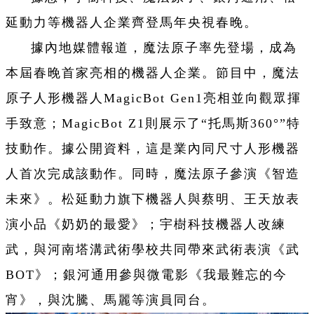
延動力等機器人企業齊登馬年央視春晚。
據內地媒體報道，魔法原子率先登場，成為
本屆春晚首家亮相的機器人企業。節目中，魔法
原子人形機器人MagicBot Gen1亮相並向觀眾揮
手致意；MagicBot Z1則展示了“托馬斯360°”特
技動作。據公開資料，這是業內同尺寸人形機器
人首次完成該動作。同時，魔法原子參演《智造
未來》。松延動力旗下機器人與蔡明、王天放表
演小品《奶奶的最愛》；宇樹科技機器人改練
武，與河南塔溝武術學校共同帶來武術表演《武
BOT》；銀河通用參與微電影《我最難忘的今
宵》，與沈騰、馬麗等演員同台。