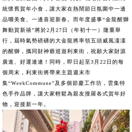
統懷舊賀年小食，讓大家在熱鬧節日氛圍中一邊
品嚐美食、一邊喜迎新春。而年度盛事“金龍醒獅
舞動賀新禧”將於2月27日（年初十一）隆重舉
行，屆時氣勢磅礴的大金龍將率領五頭威風凜凜
的醒獅，攜同財神爺巡遊利東街，祝願大家財源
廣進、好運連連！同時，即日起至3月22日的每
個周末，利東街將帶來主題週末市
集“WeekCommune”及多個節慶工作坊，雲集特
色手作品牌，讓大家輕鬆為親友搜羅各式賀年好
物，迎接新一年。