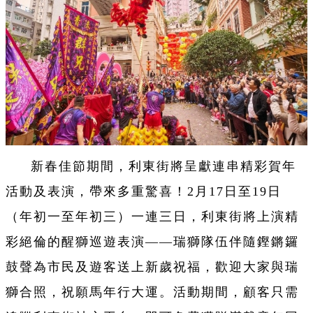
新春佳節期間，利東街將呈獻連串精彩賀年
活動及表演，帶來多重驚喜！2月17日至19日
（年初一至年初三）一連三日，利東街將上演精
彩絕倫的醒獅巡遊表演——瑞獅隊伍伴隨鏗鏘鑼
鼓聲為市民及遊客送上新歲祝福，歡迎大家與瑞
獅合照，祝願馬年行大運。活動期間，顧客只需