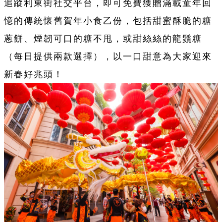
追蹤利東街社交平台，即可免費獲贈滿載童年回
憶的傳統懷舊賀年小食乙份，包括甜蜜酥脆的糖
蔥餅、煙韌可口的糖不甩，或甜絲絲的龍鬚糖
（每日提供兩款選擇），以一口甜意為大家迎來
新春好兆頭！