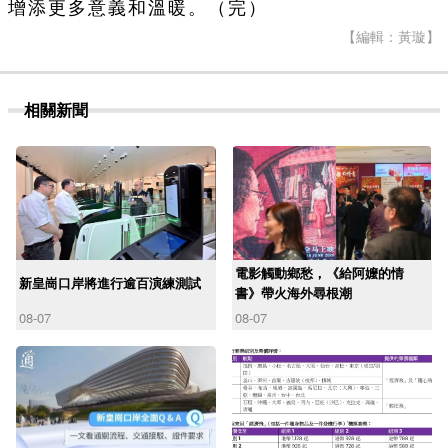
增添更多意義和溫暖。（完）
【編輯：黃璇】
相關新聞
電影觸動鄉愁，《給阿嬤的情
新皇崗口岸將進行逾百演練測試
書》帶火海外尋根潮
08-07
08-07