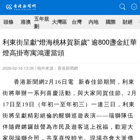
五年規
頭條
港澳
大灣區
台灣
內地
國際
財經
劃
利東街呈獻“燈海桃林賀新歲” 逾800盞金紅華
燈高掛寄寓鴻運當頭
2026-02-16 13:26 | 稿件來源：香港新聞網
香港新聞網2月16日電 新春佳節期間，利東
街將舉辦一系列喜慶活動，與大家同賀佳節。2月
17日至19日（年初一至年初三）一連三日，利東
街將呈獻精彩絕倫的醒獅巡遊表演——瑞獅隊伍
伴隨鏗鏘鑼鼓聲為市民及遊客送上祝福，歡迎大
家與瑞獅合照，共享喜悅時光。現場亦會大派傳