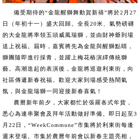
備受期待的“金龍醒獅舞動賀新禧”將於2月27
日（年初十一）盛大回歸。全長20米、氣勢磅礴
的大金龍將率領五頭威風瑞獅，並由財神爺到場
送上祝福。屆時，嘉賓將先為金龍與醒獅點睛，
獅團隨即進行採青，並躍上梅花樁演繹傳統獅
藝。高潮迭起的表演後，金龍將巡遊利東街，向
社區傳遞新春祝福。歡迎大家到場感受熱鬧氣
氛，與金龍瑞獅一同迎接新春喜氣！
農曆新年前夕，大家都忙於張羅各式年貨，
悉心為連串聚會及拜年活動做好準備。即日起至3
月22日，“WeekCommune”市集將於利東街每逢
週末登場。市集於農曆年前會以新春主題亮相，