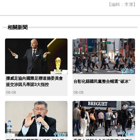
【編輯：李濼】
相關新聞
挪威足協向國際足聯道德委員會
台彰化縣國民黨整合輔選“破冰”
提交涉因凡蒂諾3大指控
08-08
08-08