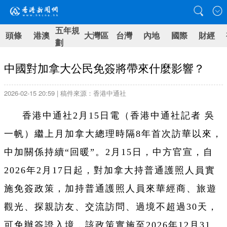
五年規
頭條
港澳
大灣區
台灣
內地
國際
財經
劃
中國對加拿大公民免簽將帶來什麼影響？
2026-02-15 20:59 | 稿件來源：香港中通社
香港中通社2月15日電（香港中通社記者 吳
一帆）繼上月加拿大總理時隔8年首次訪華以來，
中加關係持續“回暖”。2月15日，中方官宣，自
2026年2月17日起，對加拿大持普通護照人員實
施免簽政策，加持普通護照人員來華經商、旅遊
觀光、探親訪友、交流訪問、過境不超過30天，
可免辦簽證入境，該政策實施至2026年12月31