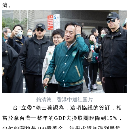
濟。
賴清德。香港中通社圖片
台“立委”賴士葆認為，這項協議的簽訂，相
當於拿台灣一整年的GDP去換取關稅降到15%，
少付的關稅是100億美金，結果投資加碼到將近