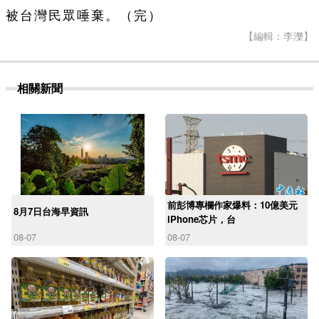
被台灣民眾唾棄。（完）
【編輯：李濼】
相關新聞
前彭博專欄作家爆料：10億美元
8月7日台海早資訊
iPhone芯片，台
08-07
08-07