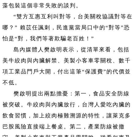
藻包裝這個非常失敗的談判。
“雙方互惠互利叫對等，台美關稅協議對等在
哪？” 賴苡任諷刺，民進黨當局口中的“對等”恐
怕是“對，我們等著欺騙老百姓！”
島內媒體人樊啟明表示，從清單來看，包括
美牛絞肉與內臟解禁、美製小客車零關稅、數千
項工業品門戶大開，付出這筆“保護費”的代價並
不低。
樊啟明提出兩點擔憂：第一，食品安全防線
被突破。牛絞肉與內臟放行，台灣人愛吃內臟的
飲食習慣，加上絞肉極難溯源的特性，讓萊克多
巴胺風險直接端上餐桌。第二，產業防線被撤