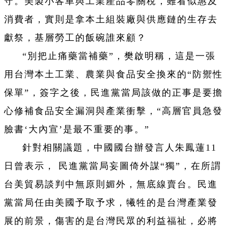
守。美製小客車與工業產品零關稅，雖看似惠及
消費者，實則是拿本土組裝廠與供應鏈的生存去
獻祭，基層勞工的飯碗誰來顧？
“別把止痛藥當補藥”，樊啟明稱，這是一張
用台灣本土工業、農業與食品安全換來的“防禦性
保單”，簽字之後，民進黨當局該做的正事是要擔
心修補食品安全漏洞與產業衝擊，“高層官員急發
臉書‘大內宣’是最不重要的事。”
針對相關議題，中國國台辦發言人朱鳳蓮11
日曾表示， 民進黨當局妄圖倚外謀“獨”，在所謂
台美貿易談判中無原則媚外，無底線賣台。民進
黨當局任由美國予取予求，犧牲的是台灣產業發
展的前景，傷害的是台灣民眾的利益福祉，必將