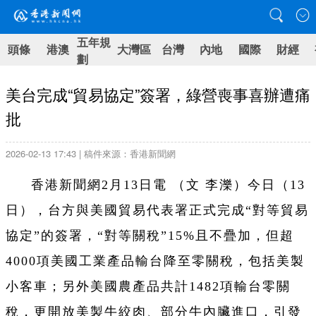
五年規
頭條
港澳
大灣區
台灣
內地
國際
財經
劃
美台完成“貿易協定”簽署，綠營喪事喜辦遭痛
批
2026-02-13 17:43 | 稿件來源：香港新聞網
香港新聞網2月13日電 （文 李濼）今日（13
日），台方與美國貿易代表署正式完成“對等貿易
協定”的簽署，“對等關稅”15%且不疊加，但超
4000項美國工業產品輸台降至零關稅，包括美製
小客車；另外美國農產品共計1482項輸台零關
稅，更開放美製牛絞肉、部分牛內臟進口，引發