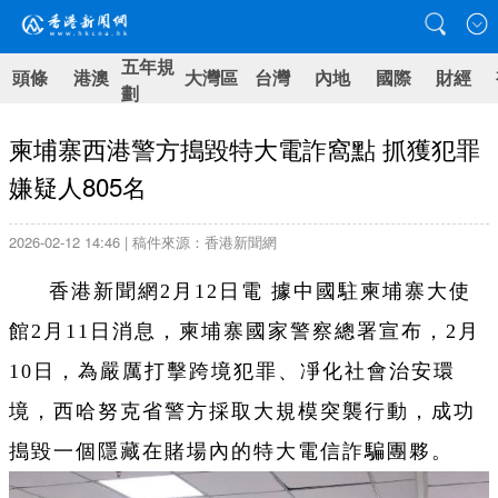
五年規
頭條
港澳
大灣區
台灣
內地
國際
財經
劃
柬埔寨西港警方搗毀特大電詐窩點 抓獲犯罪
嫌疑人805名
2026-02-12 14:46 | 稿件來源：香港新聞網
香港新聞網2月12日電 據中國駐柬埔寨大使
館2月11日消息，柬埔寨國家警察總署宣布，2月
10日，為嚴厲打擊跨境犯罪、凈化社會治安環
境，西哈努克省警方採取大規模突襲行動，成功
搗毀一個隱藏在賭場內的特大電信詐騙團夥。