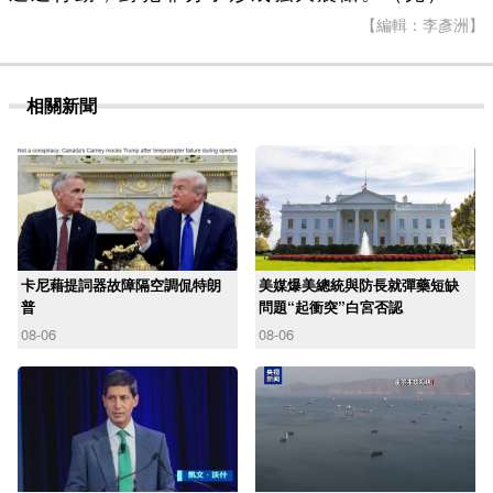
【編輯：李彥洲】
相關新聞
卡尼藉提詞器故障隔空調侃特朗
美媒爆美總統與防長就彈藥短缺
普
問題“起衝突”白宮否認
08-06
08-06