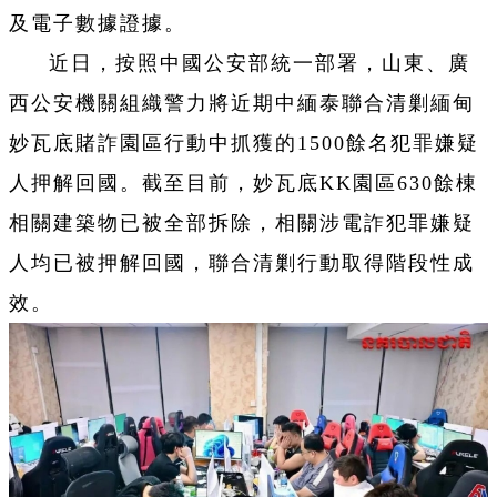
及電子數據證據。
近日，按照中國公安部統一部署，山東、廣
西公安機關組織警力將近期中緬泰聯合清剿緬甸
妙瓦底賭詐園區行動中抓獲的1500餘名犯罪嫌疑
人押解回國。截至目前，妙瓦底KK園區630餘棟
相關建築物已被全部拆除，相關涉電詐犯罪嫌疑
人均已被押解回國，聯合清剿行動取得階段性成
效。