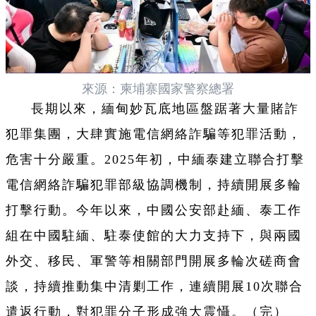
來源：柬埔寨國家警察總署
長期以來，緬甸妙瓦底地區盤踞著大量賭詐
犯罪集團，大肆實施電信網絡詐騙等犯罪活動，
危害十分嚴重。2025年初，中緬泰建立聯合打擊
電信網絡詐騙犯罪部級協調機制，持續開展多輪
打擊行動。今年以來，中國公安部赴緬、泰工作
組在中國駐緬、駐泰使館的大力支持下，與兩國
外交、移民、軍警等相關部門開展多輪次磋商會
談，持續推動集中清剿工作，連續開展10次聯合
遣返行動，對犯罪分子形成強大震懾。
（完）