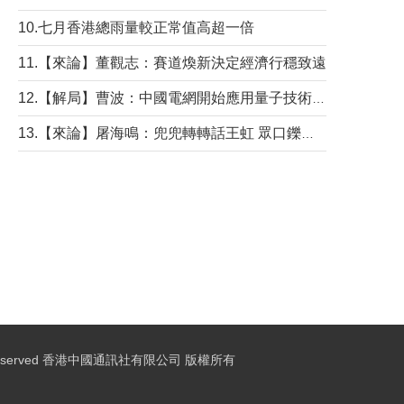
10.七月香港總雨量較正常值高超一倍
11.【來論】董觀志：賽道煥新決定經濟行穩致遠
12.【解局】曹波：中國電網開始應用量子技術，以後會不再停電嗎？
13.【來論】屠海鳴：兜兜轉轉話王虹 眾口鑠金“一邊倒”
ights Reserved 香港中國通訊社有限公司 版權所有