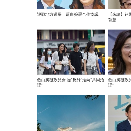
迎戰地方選舉 藍白簽署合作協議
【來論】鈕
智慧
藍白將辦政見會 從“反綠”走向“共同治
藍白將辦政見
理”
理”