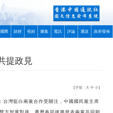
國際
財經
視頻
圖集
電訊
評論
通說
政府發佈
共提政見
【字號：
大
中
小
】
息：台灣藍白兩黨合作受關注，中國國民黨主席
視雙方智庫對接，農曆春節後將發表兩黨共同願