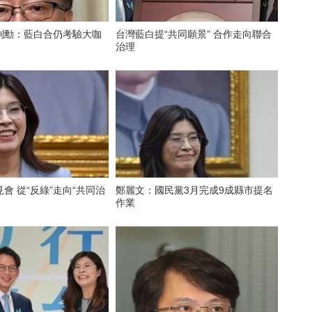
則勳：藍白合仍考驗大咖
台灣藍白提“共同願景” 合作走向聯合
治理
會 從“反綠”走向“共同治
鄭麗文：國民黨3月完成9成縣市提名
作業