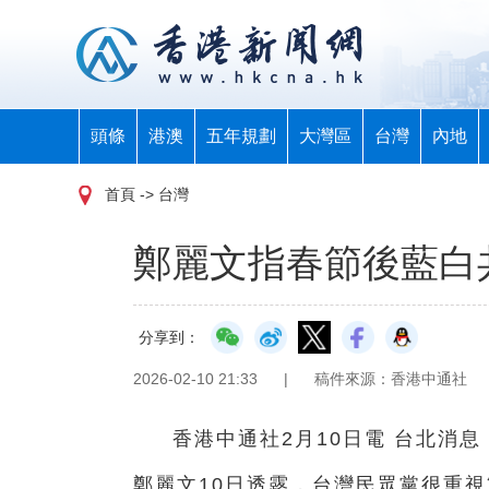
頭條
港澳
五年規劃
大灣區
台灣
內地
首頁
-> 台灣
鄭麗文指春節後藍白
分享到：
2026-02-10 21:33
|
稿件來源：香港中通社
香港中通社2月10日電 台北消
鄭麗文10日透露，台灣民眾黨很重