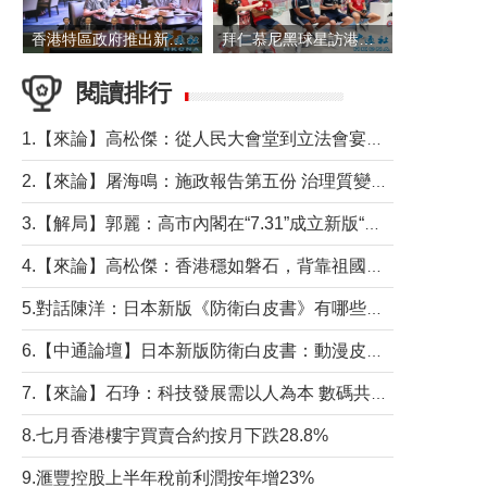
香港特區政府推出新一批銀色債券 每手1萬元保底息4.25厘
拜仁慕尼黑球星訪港 與球迷近距離互動
閱讀排行
1.【來論】高松傑：從人民大會堂到立法會宴會廳——香港管治新範式的完整拼圖
2.【來論】屠海鳴：施政報告第五份 治理質變脈絡清
3.【解局】郭麗：高市內閣在“7.31”成立新版“特高課”意欲何為？
4.【來論】高松傑：香港穩如磐石，背靠祖國才是真正的“終極護城河”
5.對話陳洋：日本新版《防衛白皮書》有哪些點值得警惕？
6.【中通論壇】日本新版防衛白皮書：動漫皮包藏不住軍國野心
7.【來論】石琤：科技發展需以人為本 數碼共融不應讓長者放棄傳統生活方式
8.七月香港樓宇買賣合約按月下跌28.8%
9.滙豐控股上半年稅前利潤按年增23%