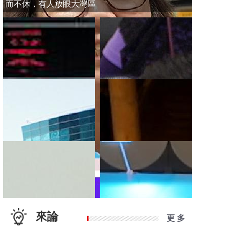
而不休，有人放眼大灣區
來論
更 多