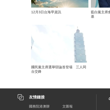
12月3日台海早資訊
藍白黨主席
基
國民黨主席選舉辯論首登場 三人同
台交鋒
友情鏈接
國務院港澳辦
文匯報