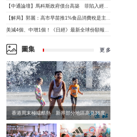
【中通論壇】馬科斯政府債台高築 菲陷入經濟困境與南海對抗惡循環？
【解局】郭麗：高市早苗推1%食品消費稅是主動作為還是被迫“飲鴆止渴”
美減4個、中增1個！《日經》最新全球份額報告透露了什麼？
圖集
更 多
香港周末極端酷熱 新界部分地區高見36度