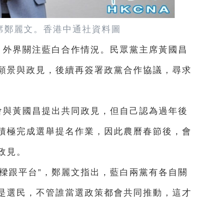
席鄭麗文。
香港中通社資料圖
，外界關注藍白合作情況。民眾黨主席黃國昌
願景與政見，後續再簽署政黨合作協議，尋求
會與黃國昌提出共同政見，但自己認為過年後
積極完成選舉提名作業，因此農曆春節後，會
政見。
樑跟平台”，鄭麗文指出，藍白兩黨有各自關
是選民，不管誰當選政策都會共同推動，這才