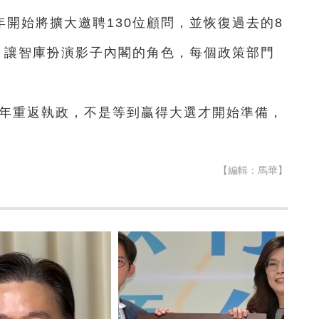
開始將擴大邀聘130位顧問，並恢復過去的8
；讓智庫扮演影子內閣的角色，每個政策部門
8年重返執政，不是等到贏得大選才開始準備，
【編輯：馬華】