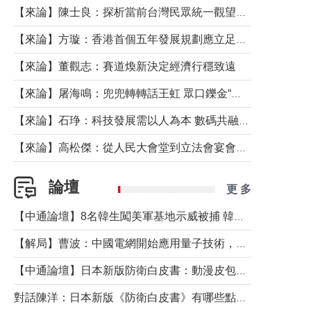
【來論】陳士良：探析當前台灣民眾統一觀望心態的深層成因
【來論】方璇：香港首個五年發展規劃應立足民生務實前行
【來論】董觀志：賽道煥新決定經濟行穩致遠
【來論】屠海鳴：兜兜轉轉話王虹 眾口鑠金“一邊倒”
【來論】石琤：科技發展需以人為本 數碼共融不應讓長者放棄傳統生活方式
【來論】高松傑：從人民大會堂到立法會宴會廳——香港管治新範式的完整拼圖
論壇
更 多
【中通論壇】8名韓生闖美軍基地示威被捕 韓國年輕人反美情緒從何而來？
【解局】曹波：中國電網開始應用量子技術，以後會不再停電嗎？
【中通論壇】日本新版防衛白皮書：動漫皮包藏不住軍國野心
對話陳洋：日本新版《防衛白皮書》有哪些點值得警惕？