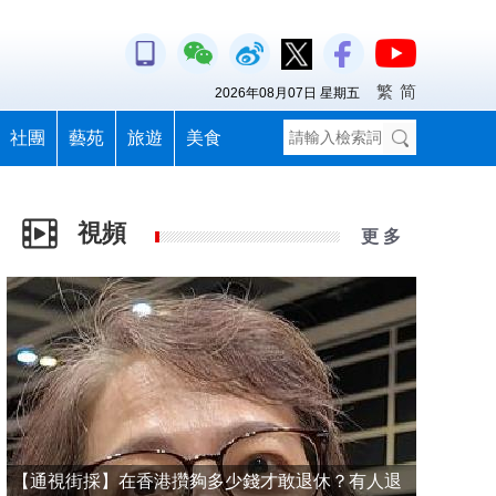
繁
简
2026年08月07日 星期五
社團
藝苑
旅遊
美食
視頻
更 多
【通視街採】在香港攢夠多少錢才敢退休？有人退