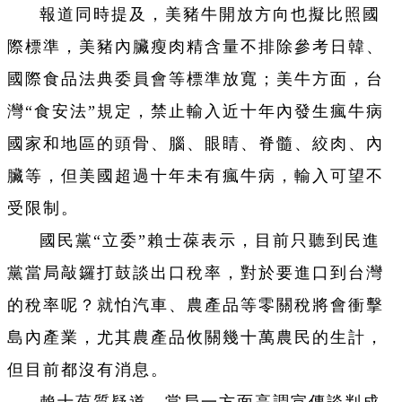
報道同時提及，美豬牛開放方向也擬比照國
際標準，美豬內臟瘦肉精含量不排除參考日韓、
國際食品法典委員會等標準放寬；美牛方面，台
灣“食安法”規定，禁止輸入近十年內發生瘋牛病
國家和地區的頭骨、腦、眼睛、脊髓、絞肉、內
臟等，但美國超過十年未有瘋牛病，輸入可望不
受限制。
國民黨“立委”賴士葆表示，目前只聽到民進
黨當局敲鑼打鼓談出口稅率，對於要進口到台灣
的稅率呢？就怕汽車、農產品等零關稅將會衝擊
島內產業，尤其農產品攸關幾十萬農民的生計，
但目前都沒有消息。
賴士葆質疑道，當局一方面高調宣傳談判成