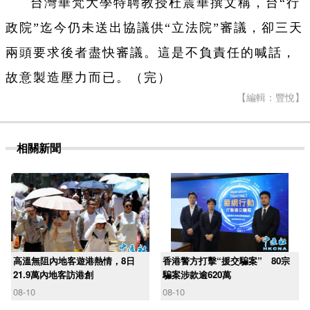
台灣華梵大學特聘教授杜震華撰文稱，台“行
政院”迄今仍未送出協議供“立法院”審議，卻三天
兩頭要求後者盡快審議。這是不負責任的喊話，
故意製造壓力而已。（完）
【編輯：豐悅】
相關新聞
高溫無阻內地客遊港熱情，8日
香港警方打擊“援交騙案” 80宗
21.9萬內地客訪港創
騙案涉款逾620萬
08-10
08-10