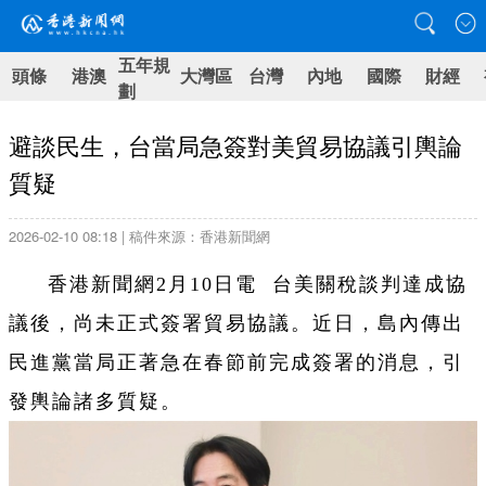
五年規
頭條
港澳
大灣區
台灣
內地
國際
財經
劃
避談民生，台當局急簽對美貿易協議引輿論
質疑
2026-02-10 08:18 | 稿件來源：香港新聞網
香港新聞網2月10日電 台美關稅談判達成協
議後，尚未正式簽署貿易協議。近日，島內傳出
民進黨當局正著急在春節前完成簽署的消息，引
發輿論諸多質疑。