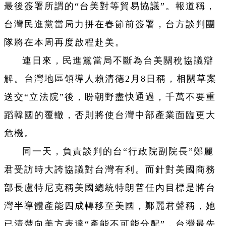
最後簽署所謂的“台美對等貿易協議”。報道稱，
台灣民進黨當局力拼在春節前簽署，台方談判團
隊將在本周再度啟程赴美。
連日來，民進黨當局不斷為台美關稅協議辯
解。台灣地區領導人賴清德2月8日稱，相關草案
送交“立法院”後，盼朝野盡快通過，千萬不要重
蹈韓國的覆轍，否則將使台灣中部產業面臨更大
危機。
同一天，負責談判的台“行政院副院長”鄭麗
君受訪時大誇協議對台灣有利。而針對美國商務
部長盧特尼克稱美國總統特朗普任內目標是將台
灣半導體產能四成轉移至美國，鄭麗君聲稱，她
已清楚向美方表達“產能不可能分配”，台灣最先