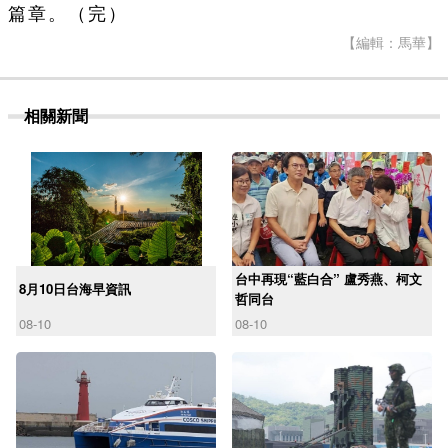
篇章。（完）
【編輯：馬華】
相關新聞
台中再現“藍白合” 盧秀燕、柯文
8月10日台海早資訊
哲同台
08-10
08-10