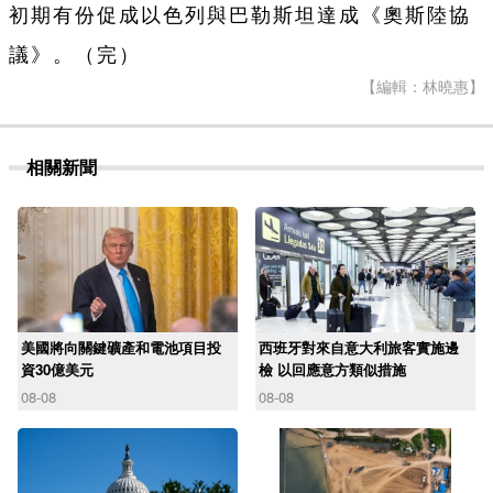
初期有份促成以色列與巴勒斯坦達成《奧斯陸協
議》。（完）
【編輯：林曉惠】
相關新聞
美國將向關鍵礦產和電池項目投
西班牙對來自意大利旅客實施邊
資30億美元
檢 以回應意方類似措施
08-08
08-08