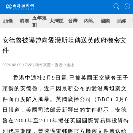
五年規
頭條
港澳
大灣區
台灣
內地
國際
財經
劃
安德魯被曝曾向愛潑斯坦傳送英政府機密文
件
2026-02-09 17:22 | 稿件來源：香港中通社
香港中通社2月9日電 已被英國王室褫奪王子
頭銜的安德魯，近日因最新公布的愛潑斯坦案文
件而再度陷入風暴。英國廣播公司（BBC）2月8
日報道，美國司法部最新釋出的文件顯示，安德
魯在2001年至2011年擔任英國國際貿易與投資特
別代表期間，曾透過電郵將官方機密文件傳送給