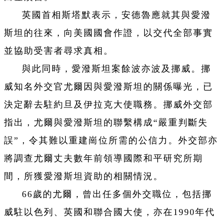
英國首相斯塔默表示，安德魯應就其與愛潑
斯坦的往來，向美國國會作證，以交代全部事實
並協助受害者尋求真相。
與此同時，愛潑斯坦案餘波亦波及挪威。挪
威知名外交官尤爾因與愛潑斯坦的關係曝光，已
決定辭去駐約旦及伊拉克大使職務。挪威外交部
指出，尤爾與愛潑斯坦的聯繫構成“嚴重判斷失
誤”，令其難以重建崗位所需的公信力。外交部亦
將調查尤爾丈夫數年前領導國際和平研究所期
間，所獲愛潑斯坦資助的相關情況。
66歲的尤爾，曾出任多個外交職位，包括挪
威駐以色列、英國和聯合國大使，亦在1990年代