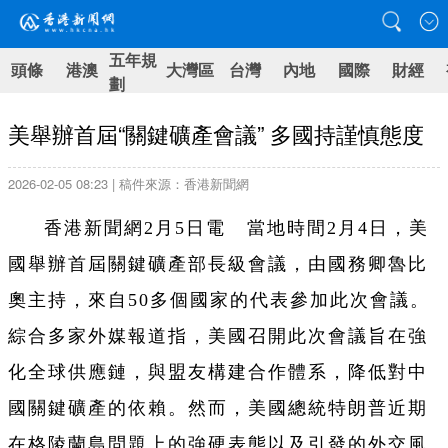
五年規
頭條
港澳
大灣區
台灣
內地
國際
財經
劃
美舉辦首屆“關鍵礦產會議” 多國持謹慎態度
2026-02-05 08:23 | 稿件來源：香港新聞網
香港新聞網2月5日電 當地時間2月4日，美
國舉辦首屆關鍵礦產部長級會議，由國務卿魯比
奧主持，來自50多個國家的代表參加此次會議。
綜合多家外媒報道指，美國召開此次會議旨在強
化全球供應鏈，與盟友構建合作體系，降低對中
國關鍵礦產的依賴。然而，美國總統特朗普近期
在格陵蘭島問題上的強硬表態以及引發的外交風