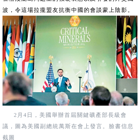
波，令這場拉攏盟友抗衡中國的會談蒙上陰影。
2月4日，美國舉辦首屆關鍵礦產部長級會
議，圖為美國副總統萬斯在會上發言。臉書信息
截圖