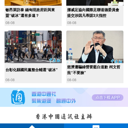
敏昂萊訪泰 緬甸現政府距與東
挪威足協向國際足聯道德委員會
盟“破冰”還有多遠？
提交涉因凡蒂諾3大指控
08-08
08-08
慈濟遭騙綠營要藍白道歉 柯文哲
台彰化縣國民黨整合輔選“破冰”
批“不要臉”
08-08
08-08