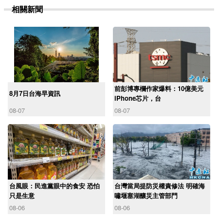
相關新聞
前彭博專欄作家爆料：10億美元
8月7日台海早資訊
iPhone芯片，台
08-07
08-07
台風眼：民進黨眼中的食安 恐怕
台灣當局提防災權責修法 明確海
只是生意
嘯堰塞湖釀災主管部門
08-06
08-06