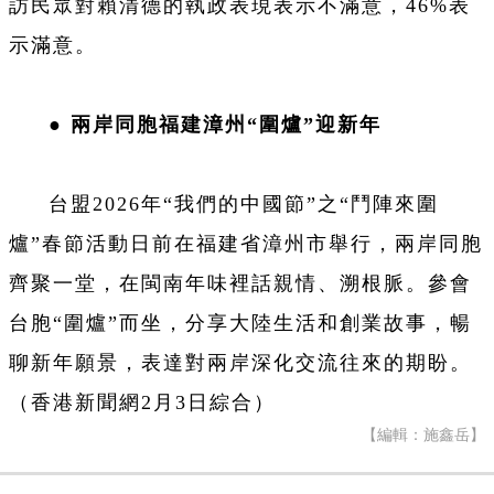
訪民眾對賴清德的執政表現表示不滿意，46%表
示滿意。
●
兩岸同胞福建漳州
“
圍爐
”
迎新年
台盟
2026
年
“
我們的中國節
”
之
“
鬥陣來圍
爐
”
春節活動日前在福建省漳州市舉行，兩岸同胞
齊聚一堂，在閩南年味裡話親情、溯根脈。參會
台胞
“
圍爐
”
而坐，分享大陸生活和創業故事，暢
聊新年願景，表達對兩岸深化交流往來的期盼。
（香港新聞網
2
月
3
日綜合）
【編輯：施鑫岳】