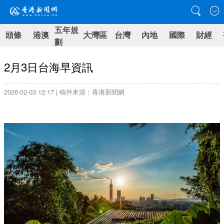
五年規
頭條
港澳
大灣區
台灣
內地
國際
財經
劃
2月3日台海早資訊
2026-02-03 12:17 | 稿件來源：香港新聞網