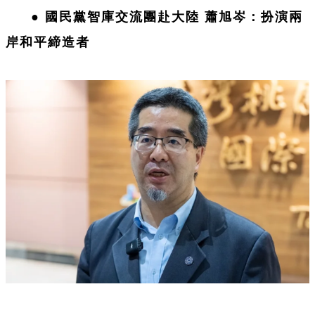
●
國民黨智庫交流團赴大陸 蕭旭岑：扮演兩
岸和平締造者