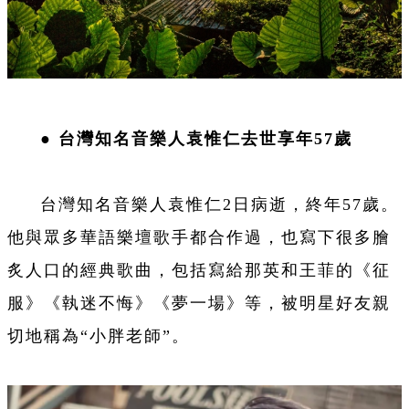
●
台灣知名音樂人袁惟仁去世享年57歲
台灣知名音樂人袁惟仁2日病逝，終年57歲。
他與眾多華語樂壇歌手都合作過，也寫下很多膾
炙人口的經典歌曲，包括寫給那英和王菲的《征
服》《執迷不悔》《夢一場》等，被明星好友親
切地稱為“小胖老師”。