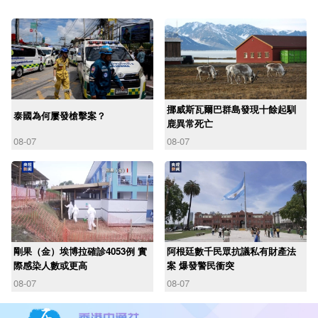
挪威斯瓦爾巴群島發現十餘起馴
泰國為何屢發槍擊案？
鹿異常死亡
08-07
08-07
剛果（金）埃博拉確診4053例 實
阿根廷數千民眾抗議私有財產法
際感染人數或更高
案 爆發警民衝突
08-07
08-07