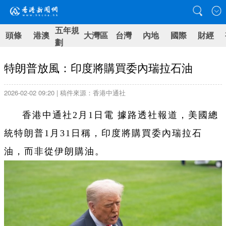
五年規
頭條
港澳
大灣區
台灣
內地
國際
財經
劃
特朗普放風：印度將購買委內瑞拉石油
2026-02-02 09:20 | 稿件來源：香港中通社
香港中通社2月1日電 據路透社報道，美國總
統特朗普1月31日稱，印度將購買委內瑞拉石
油，而非從伊朗購油。