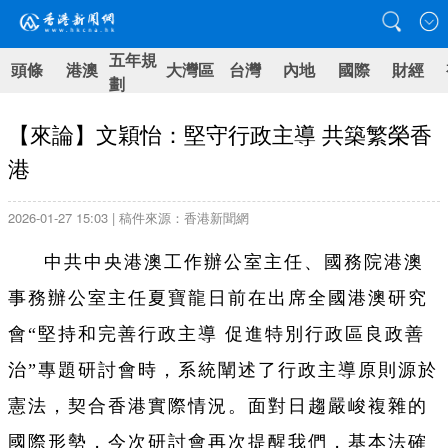
五年規
頭條
港澳
大灣區
台灣
內地
國際
財經
劃
【來論】文穎怡：堅守行政主導 共築繁榮香
港
2026-01-27 15:03 | 稿件來源：香港新聞網
中共中央港澳工作辦公室主任、國務院港澳
事務辦公室主任夏寶龍日前在出席全國港澳研究
會“堅持和完善行政主導 促進特別行政區良政善
治”專題研討會時，系統闡述了行政主導原則源於
憲法，契合香港實際情況。面對日趨嚴峻複雜的
國際形勢，今次研討會再次提醒我們，基本法確