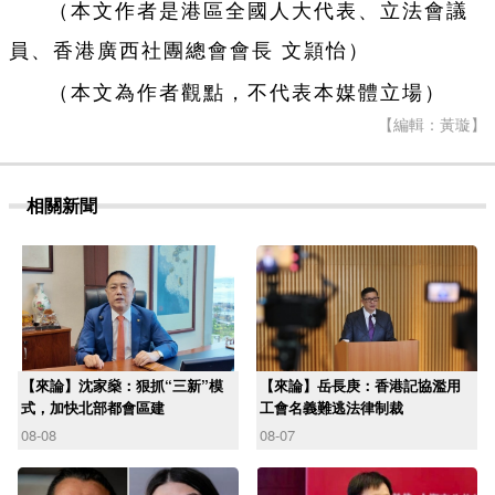
（本文作者是港區全國人大代表、立法會議
員、香港廣西社團總會會長 文頴怡）
（本文為作者觀點，不代表本媒體立場）
【編輯：黃璇】
相關新聞
【來論】沈家燊：狠抓“三新”模
【來論】岳長庚：香港記協濫用
式，加快北部都會區建
工會名義難逃法律制裁
08-08
08-07