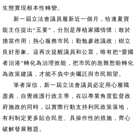
生態實現根本性轉變。
新一屆立法會議員履新近一個月，恰逢夏寶
龍主任提出“五要”，分別是厚植家國情懷；敢於
擔當作用；熱心服務市民；勤勉參政議政；樹立
良好形象。這再次提醒議員和公眾，唯有把“愛國
者治港”轉化為治理效能，把市民的急難愁盼轉化
為政策建議，才能不負中央囑託與市民期望。
筆者深信，新一屆立法會議員必定用心履職
盡責，自覺維護行政主導，在以專業角度監督政
府施政的同時，以實際行動支持利民政策落地，
有利制定更多貼合民意、具操作性的措施，齊心
破解發展難題。