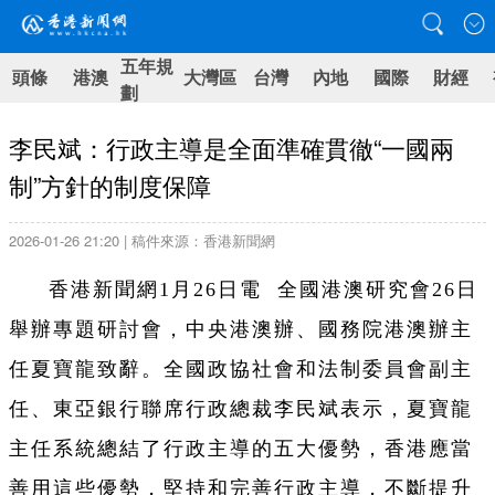
五年規
頭條
港澳
大灣區
台灣
內地
國際
財經
劃
李民斌：行政主導是全面準確貫徹“一國兩
制”方針的制度保障
2026-01-26 21:20 | 稿件來源：香港新聞網
香港新聞網1月26日電
全國港澳研究會26日
舉辦專題研討會，中央港澳辦、國務院港澳辦主
任夏寶龍致辭。全國政協社會和法制委員會副主
任、東亞銀行聯席行政總裁李民斌表示，夏寶龍
主任系統總結了行政主導的五大優勢，香港應當
善用這些優勢，堅持和完善行政主導，不斷提升