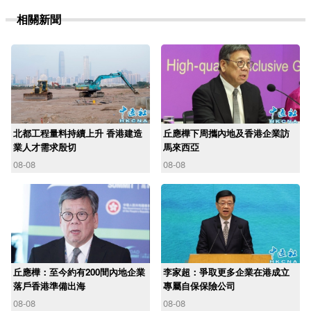
相關新聞
北都工程量料持續上升 香港建造
丘應樺下周攜內地及香港企業訪
業人才需求殷切
馬來西亞
08-08
08-08
丘應樺：至今約有200間內地企業
李家超：爭取更多企業在港成立
落戶香港準備出海
專屬自保保險公司
08-08
08-08