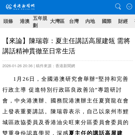
五年規
頭條
港澳
大灣區
台灣
內地
國際
財經
劃
【來論】陳瑞蓉：夏主任講話高屋建瓴 需將
講話精神貫徹至日常生活
2026-01-26 20:36 | 稿件來源：香港新聞網
1月26日，全國港澳研究會舉辦“堅持和完善
行政主導 促進特別行政區良政善治”專題研討
會，中央港澳辦、國務院港澳辦主任夏寶龍在會
上發表重要講話。陳瑞蓉表示，自己以泉州市鯉
城區政協委員及香港油尖旺東分區委員會委員的
雙重身份認真學習，深感
夏主任的講話高屋建