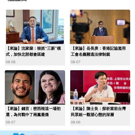
【來論】沈家燊：狠抓“三新”模
【來論】岳長庚：香港記協濫用
式，加快北部都會區建
工會名義難逃法律制裁
08-08
08-07
【來論】錢言：密西根這一場初
【來論】陳士良：探析當前台灣
選，為何戳中了兩黨最痛
民眾統一觀望心態的深層
08-07
08-06