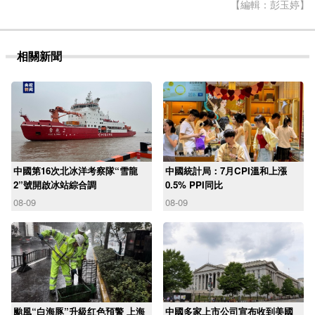
【編輯：彭玉婷】
相關新聞
中國第16次北冰洋考察隊“雪龍
中國統計局：7月CPI溫和上漲
2”號開啟冰站綜合調
0.5% PPI同比
08-09
08-09
颱風“白海豚”升級红色預警 上海
中國多家上市公司宣布收到美國