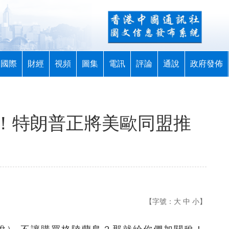
國際
財經
視頻
圖集
電訊
評論
通說
政府發佈
！特朗普正將美歐同盟推
【字號：
大
中
小
】