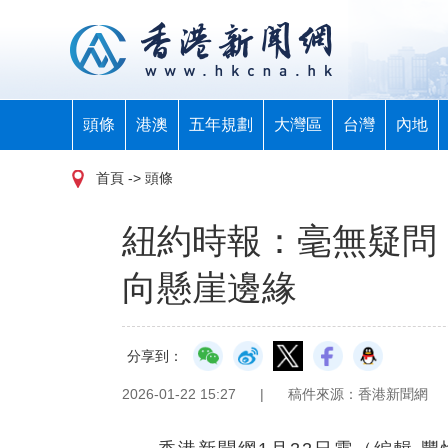
頭條
港澳
五年規劃
大灣區
台灣
內地
首頁
-> 頭條
紐約時報：毫無疑問
向懸崖邊緣
分享到：
2026-01-22 15:27
|
稿件來源：香港新聞網