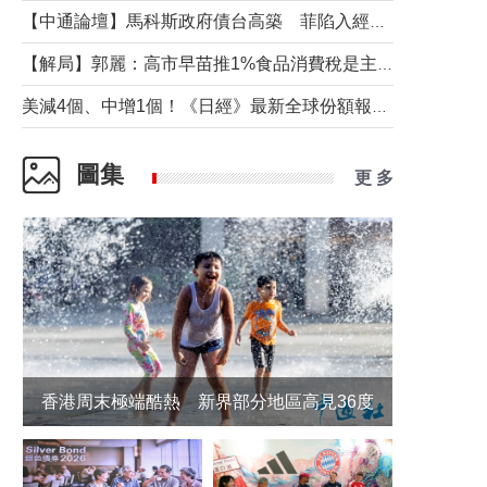
【中通論壇】馬科斯政府債台高築 菲陷入經濟困境與南海對抗惡循環？
【解局】郭麗：高市早苗推1%食品消費稅是主動作為還是被迫“飲鴆止渴”
美減4個、中增1個！《日經》最新全球份額報告透露了什麼？
圖集
更 多
香港周末極端酷熱 新界部分地區高見36度