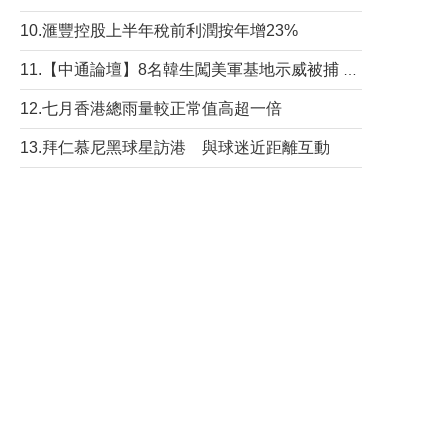
10.滙豐控股上半年稅前利潤按年增23%
11.【中通論壇】8名韓生闖美軍基地示威被捕 韓國年輕人反美情緒從何而來？
12.七月香港總雨量較正常值高超一倍
13.拜仁慕尼黑球星訪港 與球迷近距離互動