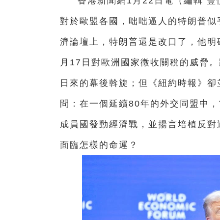
香港新聞網1月22日電（編輯 
對於歐盟各國，咄咄逼人的特朗普似
濟論壇上，特朗普還是改口了，他明
月17日對歐洲國家徵收關稅的威脅
日來的幕後斡旋；但《紐約時報》卻
問：在一個延續80年的外交同盟中
成員國發動經濟戰，並揚言培植反對
面臨怎樣的命運？