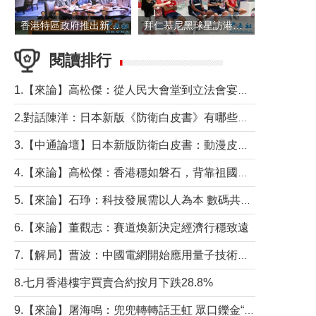
香港特區政府推出新一批銀色債券 每手1萬元保底息4.25厘
拜仁慕尼黑球星訪港 與球迷近距離互動
閱讀排行
1.【來論】高松傑：從人民大會堂到立法會宴會廳——香港管治新範式的完整拼圖
2.對話陳洋：日本新版《防衛白皮書》有哪些點值得警惕？
3.【中通論壇】日本新版防衛白皮書：動漫皮包藏不住軍國野心
4.【來論】高松傑：香港穩如磐石，背靠祖國才是真正的“終極護城河”
5.【來論】石琤：科技發展需以人為本 數碼共融不應讓長者放棄傳統生活方式
6.【來論】董觀志：賽道煥新決定經濟行穩致遠
7.【解局】曹波：中國電網開始應用量子技術，以後會不再停電嗎？
8.七月香港樓宇買賣合約按月下跌28.8%
9.【來論】屠海鳴：兜兜轉轉話王虹 眾口鑠金“一邊倒”