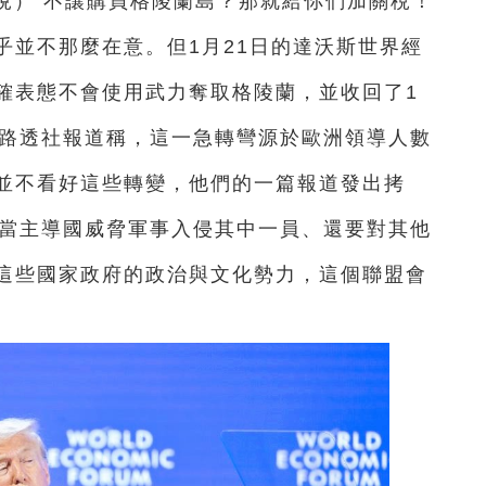
豐悅） 不讓購買格陵蘭島？那就給你們加關稅！
乎並不那麼在意。但1月21日的達沃斯世界經
確表態不會使用武力奪取格陵蘭，並收回了1
。路透社報道稱，這一急轉彎源於歐洲領導人數
並不看好這些轉變，他們的一篇報道發出拷
，當主導國威脅軍事入侵其中一員、還要對其他
這些國家政府的政治與文化勢力，這個聯盟會