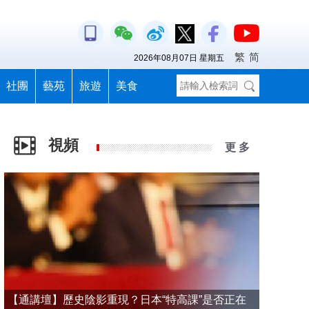
繁
简
2026年08月07日 星期五
社團
藝苑
旅遊
美食
視頻
更 多
【通講壇】歷史陰影重現？日本“特高課”是否正在