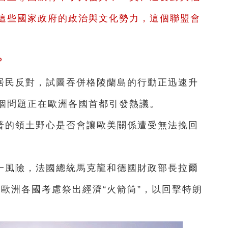
這些國家政府的政治與文化勢力，這個聯盟會
？
居民反對，試圖吞併格陵蘭島的行動正迅速升
個問題正在歐洲各國首都引發熱議。
普的領土野心是否會讓歐美關係遭受無法挽回
一風險，法國總統馬克龍和德國財政部長拉爾
歐洲各國考慮祭出經濟“火箭筒”，以回擊特朗