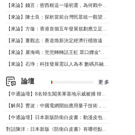
【來論】錢言：密西根這一場初選，為何戳中了兩黨最痛的神經？
【來論】陳士良：探析當前台灣民眾統一觀望心態的深層成因
【來論】方璇：香港首個五年發展規劃應立足民生務實前行
【來論】董觀志：賽道煥新決定經濟行穩致遠
【來論】屠海鳴：兜兜轉轉話王虹 眾口鑠金“一邊倒”
【來論】石琤：科技發展需以人為本 數碼共融不應讓長者放棄傳統生活方式
論壇
更 多
【中通論壇】8名韓生闖美軍基地示威被捕 韓國年輕人反美情緒從何而來？
【解局】曹波：中國電網開始應用量子技術，以後會不再停電嗎？
【中通論壇】日本新版防衛白皮書：動漫皮包藏不住軍國野心
對話陳洋：日本新版《防衛白皮書》有哪些點值得警惕？