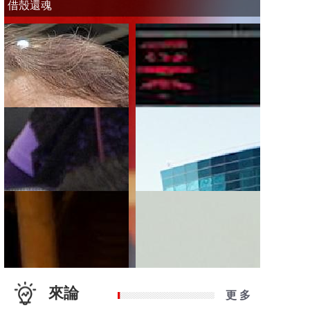
借殼還魂
來論
更 多