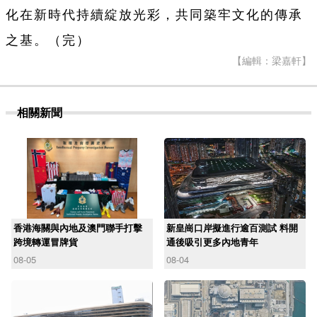
化在新時代持續綻放光彩，共同築牢文化的傳承
之基。（完）
【編輯：梁嘉軒】
相關新聞
香港海關與內地及澳門聯手打擊
新皇崗口岸擬進行逾百測試 料開
跨境轉運冒牌貨
通後吸引更多內地青年
08-05
08-04