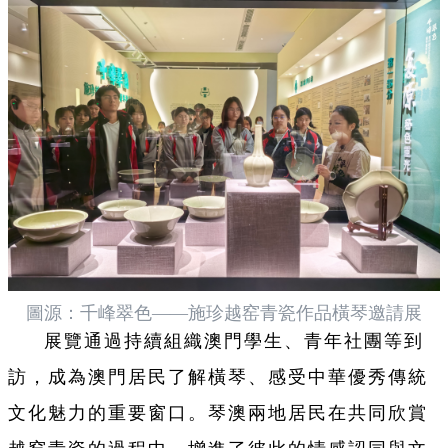
圖源：千峰翠色——施珍越窑青瓷作品橫琴邀請展
展覽通過持續組織澳門學生、青年社團等到
訪，成為澳門居民了解橫琴、感受中華優秀傳統
文化魅力的重要窗口。琴澳兩地居民在共同欣賞