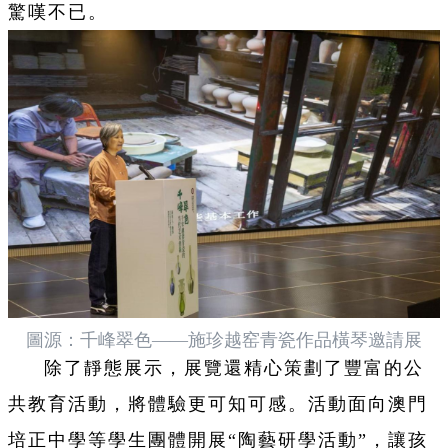
驚嘆不已。
圖源：千峰翠色——施珍越窑青瓷作品橫琴邀請展
除了靜態展示，展覽還精心策劃了豐富的公
共教育活動，將體驗更可知可感。活動面向澳門
培正中學等學生團體開展“陶藝研學活動”，讓孩