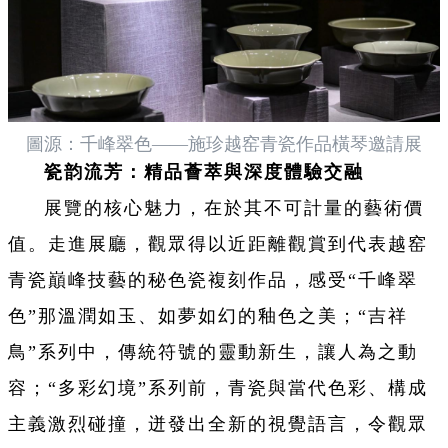
圖源：千峰翠色——施珍越窑青瓷作品橫琴邀請展
瓷韵流芳：精品薈萃與深度體驗交融
展覽的核心魅力，在於其不可計量的藝術價
值。走進展廳，觀眾得以近距離觀賞到代表越窑
青瓷巔峰技藝的秘色瓷複刻作品，感受“千峰翠
色”那溫潤如玉、如夢如幻的釉色之美；“吉祥
鳥”系列中，傳統符號的靈動新生，讓人為之動
容；“多彩幻境”系列前，青瓷與當代色彩、構成
主義激烈碰撞，迸發出全新的視覺語言，令觀眾