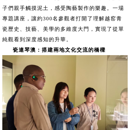
子們親手觸摸泥土，感受陶藝製作的樂趣。一場
專題講座，讓約300名參觀者打開了理解越窑青
瓷歷史、技藝、美學的多維度大門，實現了從單
純觀看到深度感知的升華。
瓷連琴澳：搭建兩地文化交流的橋樑