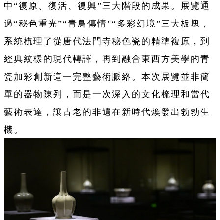
中“復原、復活、復興”三大階段的成果。展覽通
過“秘色重光”“青鳥傳情”“多彩幻境”三大板塊，
系統梳理了從唐代法門寺秘色瓷的精準複原，到
經典紋樣的現代轉譯，再到融合東西方美學的青
瓷加彩創新這一完整藝術脈絡。本次展覽並非簡
單的器物陳列，而是一次深入的文化梳理和當代
藝術表達，讓古老的非遺在新時代煥發出勃勃生
機。