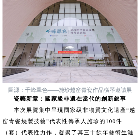
圖源：千峰翠色——施珍越窑青瓷作品橫琴邀請展
瓷藝新章：國家級非遺在當代的創新叙事
本次展覽集中呈現國家級非物質文化遺產“越
窑青瓷燒製技藝”代表性傳承人施珍的100件
（套）代表性力作，凝聚了其三十餘年藝術生涯