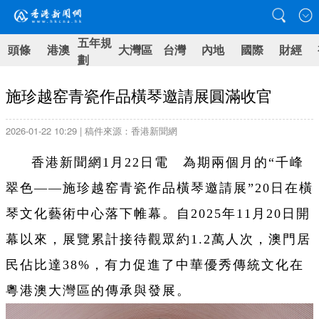
五年規
頭條
港澳
大灣區
台灣
內地
國際
財經
劃
施珍越窑青瓷作品橫琴邀請展圓滿收官
2026-01-22 10:29 | 稿件來源：香港新聞網
香港新聞網1月22日電 為期兩個月的“千峰
翠色——施珍越窑青瓷作品橫琴邀請展”20日在橫
琴文化藝術中心落下帷幕。自2025年11月20日開
幕以來，展覽累計接待觀眾約1.2萬人次，澳門居
民佔比達38%，有力促進了中華優秀傳統文化在
粵港澳大灣區的傳承與發展。