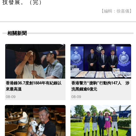
技發展。（完）
【編輯：徐嘉儀】
相關新聞
香港錄36.7度創1884年有紀錄以
香港警方“捷駒”行動拘147人 涉
來最高溫
洗黑錢逾6億元
08-09
08-09