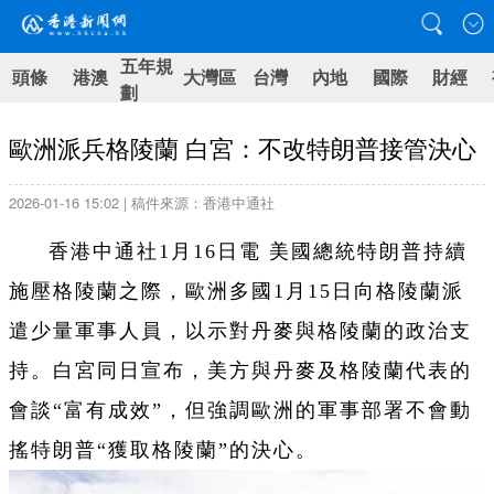
五年規
頭條
港澳
大灣區
台灣
內地
國際
財經
劃
歐洲派兵格陵蘭 白宮：不改特朗普接管決心
2026-01-16 15:02 | 稿件來源：香港中通社
香港中通社1月16日電 美國總統特朗普持續
施壓格陵蘭之際，歐洲多國1月15日向格陵蘭派
遣少量軍事人員，以示對丹麥與格陵蘭的政治支
持。白宮同日宣布，美方與丹麥及格陵蘭代表的
會談“富有成效”，但強調歐洲的軍事部署不會動
搖特朗普“獲取格陵蘭”的決心。