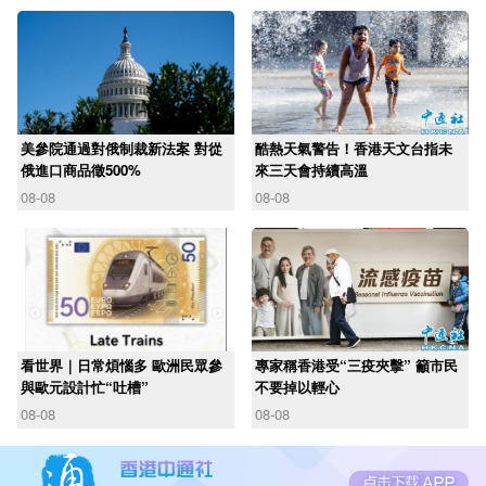
美參院通過對俄制裁新法案 對從
酷熱天氣警告！香港天文台指未
俄進口商品徵500%
來三天會持續高溫
08-08
08-08
看世界｜日常煩惱多 歐洲民眾參
專家稱香港受“三疫夾擊” 籲市民
與歐元設計忙“吐槽”
不要掉以輕心
08-08
08-08