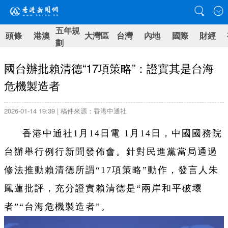
五年規
頭條
港澳
大灣區
台灣
內地
國際
財經
劃
國台辦批賴清德“17項策略”：證實其是台海
危機製造者
2026-01-14 19:39 | 稿件來源：香港中通社
香港中通社1月14日電 1月14日，中國國務院
台辦舉行例行新聞發佈會。針對民進黨當局通過
修法推動賴清德所謂“17項策略”動作，發言人朱
鳳蓮批評，充分證實賴清德是“兩岸和平破壞
者”“台海危機製造者”。