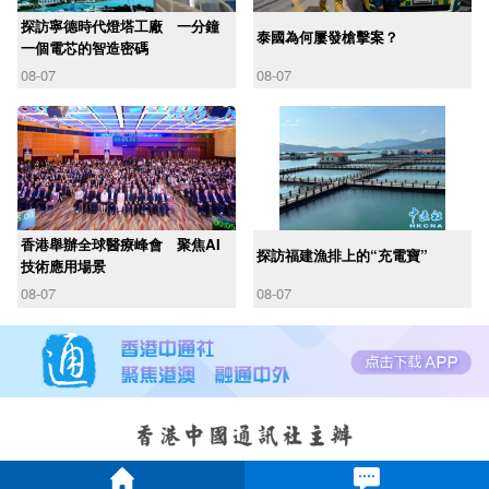
探訪寧德時代燈塔工廠 一分鐘
泰國為何屢發槍擊案？
一個電芯的智造密碼
08-07
08-07
香港舉辦全球醫療峰會 聚焦AI
探訪福建漁排上的“充電寶”
技術應用場景
08-07
08-07