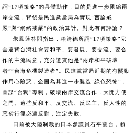
謂“17項策略”的具體動作，目的是進一步限縮兩
岸交流，背後是民進黨當局為實現“言論戒
嚴”與“網絡戒嚴”的政治算計。對此有何評論？
朱鳳蓮答問指出，賴清德所謂“17項策略”完
全違背台灣社會要和平、要發展、要交流、要合
作的主流民意，充分證實他是“兩岸和平破壞
者”“台海危機製造者”。民進黨當局近期的有關動
作用心險惡，企圖為其進一步製造“綠色恐怖”，
圖謀“台獨”專制，破壞兩岸交流合作，大開方便
之門。這些反和平、反交流、反民主、反人性的
惡劣行徑必遭反對，注定失敗。
日前被大陸制裁的日本參議員石平竄台，賴