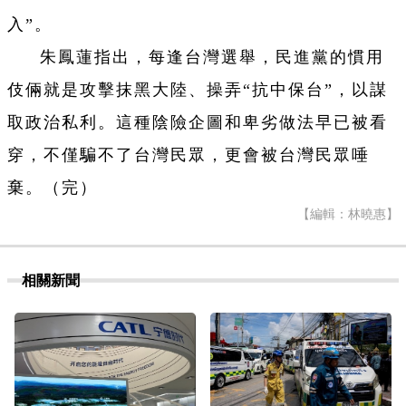
入”。
朱鳳蓮指出，每逢台灣選舉，民進黨的慣用
伎倆就是攻擊抹黑大陸、操弄“抗中保台”，以謀
取政治私利。這種陰險企圖和卑劣做法早已被看
穿，不僅騙不了台灣民眾，更會被台灣民眾唾
棄。（完）
【編輯：林曉惠】
相關新聞