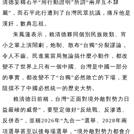
清德妄稱石平“用行動證明”所謂“兩岸互不隸
屬”，而石平此行遭到了台灣民眾抗議，痛斥他是
漢奸，數典忘祖。
朱鳳蓮表示，賴清德夥同個別民族敗類、宵
小之輩上演鬧劇，炮制、散布“台獨”分裂謬論，
令人不齒。民進黨當局無論搞什麼小動作，都改
變不了世界上只有一個中國、台灣是中國一部分
的事實，都改變不了“台獨”必然敗亡的下場，更
阻擋不了中國必然統一的歷史大勢。
賴清德日前稱，台灣“正面對境外敵對勢力日
益嚴峻的威脅”，要堅定做好“反統戰、反滲透、
反併吞”，並稱2026年“九合一”選舉、2028年兩
項選舉甚至以後每場選舉，“境外敵對勢力都會介