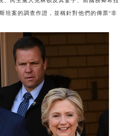
總統、民主黨人克林頓及其妻子、前國務卿希拉
潑斯坦案的調查作證，並稱針對他們的傳票“非