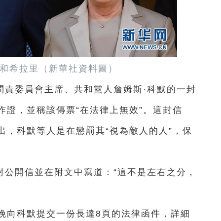
和希拉里（新華社資料圖）
問責委員會主席、共和黨人詹姆斯·科默的一封
作證，並稱該傳票“在法律上無效”。這封信
出，科默等人是在懲罰其“視為敵人的人”，保
封公開信並在附文中寫道：“這不是左右之分，
晚向科默提交一份長達8頁的法律函件，詳細