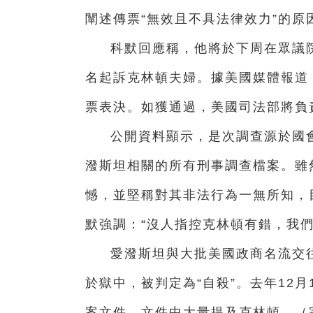
闡述傳票“無效且不具法律效力”的原
科默回應稱，他將於下周在眾議
名起訴克林頓夫婦。據美國媒體報道
票表決。如獲通過，美國司法部將負
公開資料顯示，是次調查源於國
潑斯坦相關的所有刑事調查檔案。雖
憾，並堅稱對其非法行為一無所知，
默強調：“沒人指控克林頓有錯，我們
愛潑斯坦與大批美國政商名流交往
於獄中，被判定為“自殺”。去年12
案文件。文件中大量提及克林頓。（