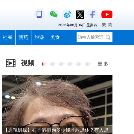
繁
简
2026年08月06日 星期四
社團
藝苑
旅遊
美食
視頻
更 多
【通視街採】在香港攢夠多少錢才敢退休？有人退