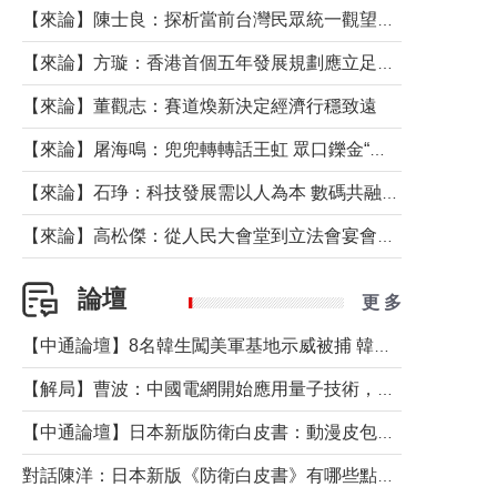
【來論】陳士良：探析當前台灣民眾統一觀望心態的深層成因
【來論】方璇：香港首個五年發展規劃應立足民生務實前行
【來論】董觀志：賽道煥新決定經濟行穩致遠
【來論】屠海鳴：兜兜轉轉話王虹 眾口鑠金“一邊倒”
【來論】石琤：科技發展需以人為本 數碼共融不應讓長者放棄傳統生活方式
【來論】高松傑：從人民大會堂到立法會宴會廳——香港管治新範式的完整拼圖
論壇
更 多
【中通論壇】8名韓生闖美軍基地示威被捕 韓國年輕人反美情緒從何而來？
【解局】曹波：中國電網開始應用量子技術，以後會不再停電嗎？
【中通論壇】日本新版防衛白皮書：動漫皮包藏不住軍國野心
對話陳洋：日本新版《防衛白皮書》有哪些點值得警惕？