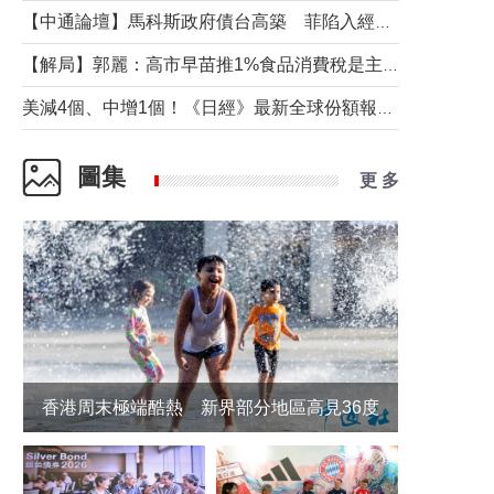
【中通論壇】馬科斯政府債台高築 菲陷入經濟困境與南海對抗惡循環？
【解局】郭麗：高市早苗推1%食品消費稅是主動作為還是被迫“飲鴆止渴”
美減4個、中增1個！《日經》最新全球份額報告透露了什麼？
圖集
更 多
香港周末極端酷熱 新界部分地區高見36度