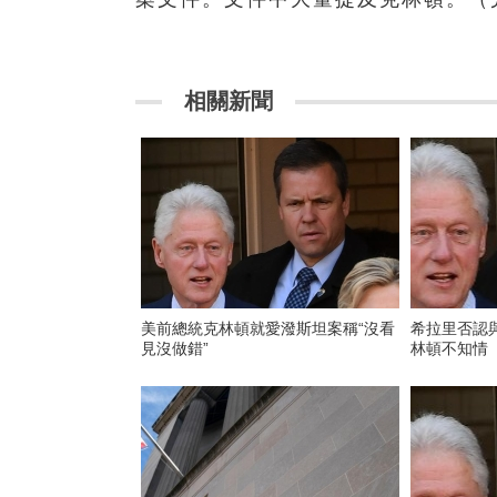
相關新聞
美前總統克林頓就愛潑斯坦案稱“沒看
希拉里否認
見沒做錯”
林頓不知情