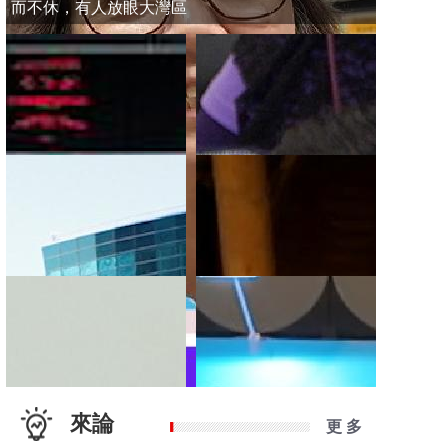
而不休，有人放眼大灣區
來論
更 多