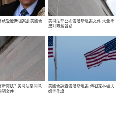
將就愛潑斯坦案赴美國會
美司法部公布愛潑斯坦案文件 大量塗
黑引兩黨質疑
有新突破? 美司法部同意
美國會調查愛潑斯坦案 傳召克林頓夫
相關文件
婦等作證