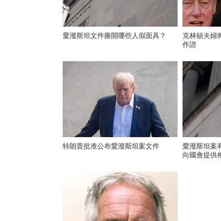
愛潑斯坦文件撕開哪些人假面具？
克林頓夫婦
作證
特朗普批准公布愛潑斯坦案文件
愛潑斯坦案
向國會提供