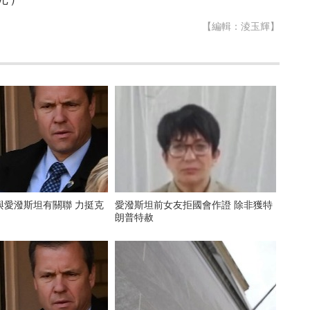
【編輯：淩玉輝】
與愛潑斯坦有關聯 力挺克
愛潑斯坦前女友拒國會作證 除非獲特
朗普特赦