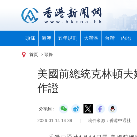
頭條
港澳
五年規劃
大灣區
台灣
內地
首頁
-> 頭條
美國前總統克林頓夫
作證
分享到：
2026-01-14 14:39
|
稿件來源：香港中通社