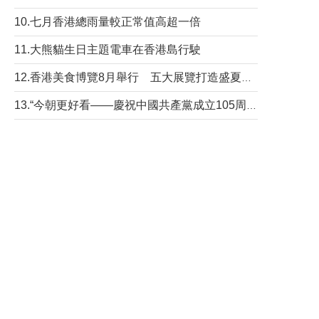
10.七月香港總雨量較正常值高超一倍
11.大熊貓生日主題電車在香港島行駛
12.香港美食博覽8月舉行 五大展覽打造盛夏嘉年華
13.“今朝更好看——慶祝中國共產黨成立105周年名家作品展”6日起舉行