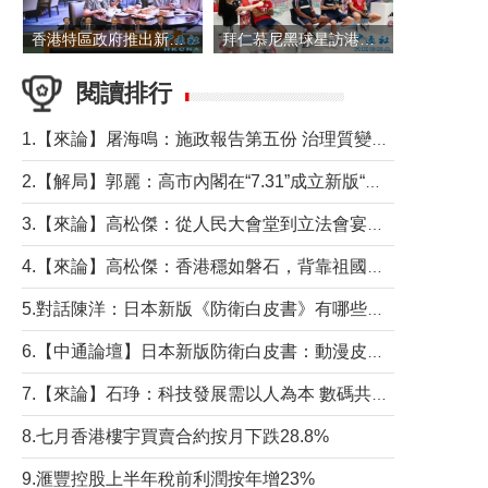
香港特區政府推出新一批銀色債券 每手1萬元保底息4.25厘
拜仁慕尼黑球星訪港 與球迷近距離互動
閱讀排行
1.【來論】屠海鳴：施政報告第五份 治理質變脈絡清
2.【解局】郭麗：高市內閣在“7.31”成立新版“特高課”意欲何為？
3.【來論】高松傑：從人民大會堂到立法會宴會廳——香港管治新範式的完整拼圖
4.【來論】高松傑：香港穩如磐石，背靠祖國才是真正的“終極護城河”
5.對話陳洋：日本新版《防衛白皮書》有哪些點值得警惕？
6.【中通論壇】日本新版防衛白皮書：動漫皮包藏不住軍國野心
7.【來論】石琤：科技發展需以人為本 數碼共融不應讓長者放棄傳統生活方式
8.七月香港樓宇買賣合約按月下跌28.8%
9.滙豐控股上半年稅前利潤按年增23%