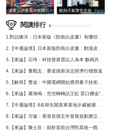
滙豐上調香港今年經濟增長預測至4.5%
酷熱天氣警告生效 本港高溫持續至下周
閱讀排行
1.對話陳洋：日本新版《防衛白皮書》有哪些點值得警惕？
2.【中通論壇】日本新版防衛白皮書：動漫皮包藏不住軍國野心
3.【來論】石琤：科技發展需以人為本 數碼共融不應讓長者放棄傳統生活方式
4.【來論】董觀志：賽道煥新決定經濟行穩致遠
5.【解局】曹波：中國電網開始應用量子技術，以後會不再停電嗎？
6.【來論】屠海鳴：兜兜轉轉話王虹 眾口鑠金“一邊倒”
7.【中通論壇】8名韓生闖美軍基地示威被捕 韓國年輕人反美情緒從何而來？
8.【來論】方璇：香港首個五年發展規劃應立足民生務實前行
9.【來論】陳士良：探析當前台灣民眾統一觀望心態的深層成因