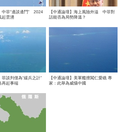
中菲“邊談邊鬥” 2024
【中通論壇】海上風險外溢 中菲對
風起雲湧
話能否為局勢降溫？
菲談判僅為“緩兵之計”
【中通論壇】美軍艦擅闖仁愛礁 專
島再起事端
家：此舉為威懾中國