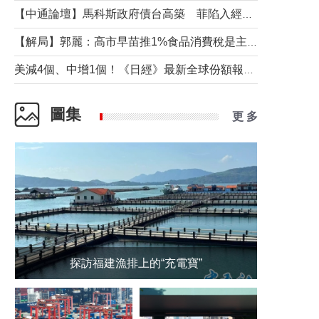
【中通論壇】馬科斯政府債台高築 菲陷入經濟困境與南海對抗惡循環？
【解局】郭麗：高市早苗推1%食品消費稅是主動作為還是被迫“飲鴆止渴”
美減4個、中增1個！《日經》最新全球份額報告透露了什麼？
圖集
更 多
探訪福建漁排上的“充電寶”