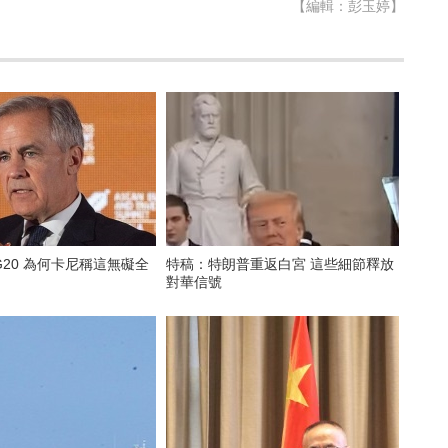
【編輯：彭玉婷】
20 為何卡尼稱這無礙全
特稿：特朗普重返白宮 這些細節釋放
對華信號