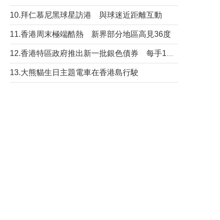
10.拜仁慕尼黑球星訪港 與球迷近距離互動
11.香港周末極端酷熱 新界部分地區高見36度
12.香港特區政府推出新一批銀色債券 每手1萬元保底息4.25厘
13.大熊貓生日主題電車在香港島行駛