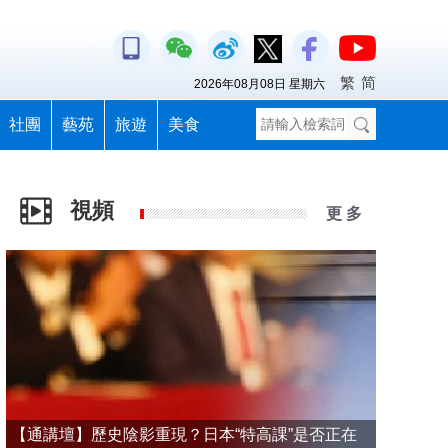
繁
简
2026年08月08日 星期六
社團
藝苑
旅遊
美食
視頻
更 多
【通講壇】歷史陰影重現？日本“特高課”是否正在