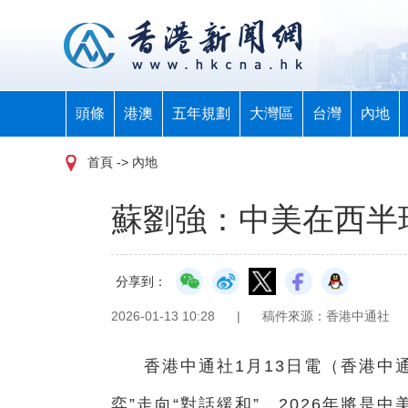
頭條
港澳
五年規劃
大灣區
台灣
內地
首頁
-> 內地
蘇劉強：中美在西半
分享到：
2026-01-13 10:28
|
稿件來源：香港中通社
香港中通社1月13日電（
香港中
弈”走向“對話緩和”，2026年將