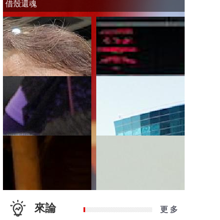
借殼還魂
來論
更 多