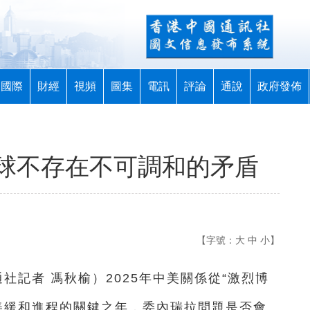
國際
財經
視頻
圖集
電訊
評論
通說
政府發佈
球不存在不可調和的矛盾
【字號：
大
中
小
】
通社記者 馮秋榆
）
2025年中美關係從“激烈博
是中美緩和進程的關鍵之年，委內瑞拉問題是否會