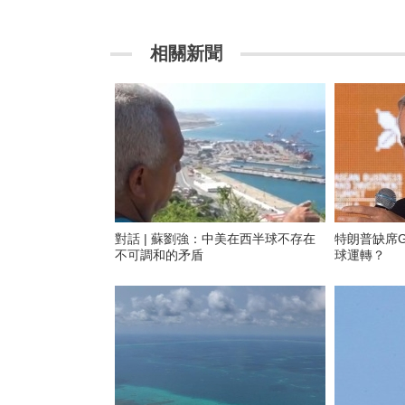
相關新聞
對話 | 蘇劉強：中美在西半球不存在
特朗普缺席G
不可調和的矛盾
球運轉？