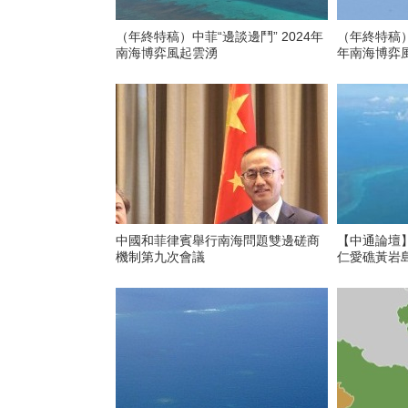
（年終特稿）中菲“邊談邊鬥” 2024年
（年終特稿）
南海博弈風起雲湧
年南海博弈
中國和菲律賓舉行南海問題雙邊磋商
【中通論壇】
機制第九次會議
仁愛礁黃岩