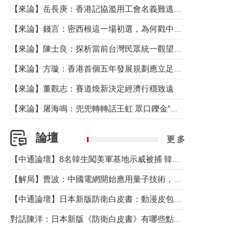
【來論】岳長庚：香港記協濫用工會名義難逃法律制裁
【來論】錢言：密西根這一場初選，為何戳中了兩黨最痛的神經？
【來論】陳士良：探析當前台灣民眾統一觀望心態的深層成因
【來論】方璇：香港首個五年發展規劃應立足民生務實前行
【來論】董觀志：賽道煥新決定經濟行穩致遠
【來論】屠海鳴：兜兜轉轉話王虹 眾口鑠金“一邊倒”
論壇
更 多
【中通論壇】8名韓生闖美軍基地示威被捕 韓國年輕人反美情緒從何而來？
【解局】曹波：中國電網開始應用量子技術，以後會不再停電嗎？
【中通論壇】日本新版防衛白皮書：動漫皮包藏不住軍國野心
對話陳洋：日本新版《防衛白皮書》有哪些點值得警惕？