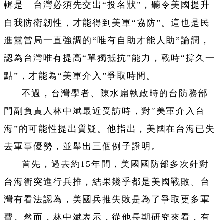
輯是：台灣必須先交出“投名狀”，聽令美國提升
自我防衛韌性，才能得到美軍“協防”。這也是民
進黨當局一直強調的“唯有自助才能人助”論調，
認為台灣唯有提高“單獨抵抗”能力，戰時“撐久一
點”，才能為“美軍介入”爭取時間。
不過，台灣學者、陳水扁執政時的台防務部
門副負責人林中斌最近受訪時，對“美軍介入台
海”的可能性提出質疑。他指出，美國在台海已失
去軍事優勢，並舉出三個例子證明。
首先，過去約15年間，美國國防部多次針對
台海衝突進行兵推，結果幾乎都是美國戰敗。台
灣有看法認為，美國兵推失敗是為了爭取更多軍
費。然而，林中斌表示，從他長期研究來看，有