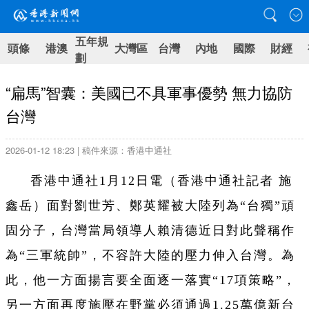
五年規
頭條
港澳
大灣區
台灣
內地
國際
財經
劃
“扁馬”智囊：美國已不具軍事優勢 無力協防
台灣
2026-01-12 18:23 | 稿件來源：香港中通社
香港中通社1月12日電（
香港中通社記者 施
鑫岳
）
面對劉世芳、鄭英耀被大陸列為“台獨”頑
固分子，台灣當局領導人賴清德近日對此聲稱作
為“三軍統帥”，不容許大陸的壓力伸入台灣。為
此，他一方面揚言要全面逐一落實“17項策略”，
另一方面再度施壓在野黨必須通過1.25萬億新台