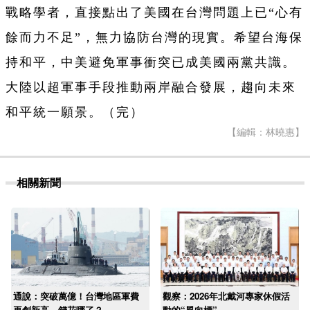
戰略學者，直接點出了美國在台灣問題上已“心有
餘而力不足”，無力協防台灣的現實。希望台海保
持和平，中美避免軍事衝突已成美國兩黨共識。
大陸以超軍事手段推動兩岸融合發展，趨向未來
和平統一願景。（完）
【編輯：林曉惠】
相關新聞
通說：突破萬億！台灣地區軍費
觀察：2026年北戴河專家休假活
再創新高，錢花哪了？
動的“風向標”