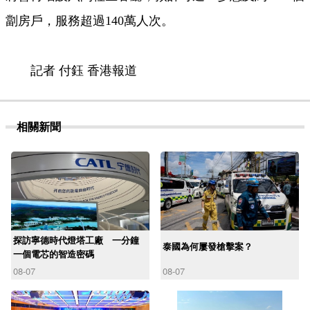
劏房戶，服務超過140萬人次。
記者 付鈺 香港報道
相關新聞
探訪寧德時代燈塔工廠 一分鐘
泰國為何屢發槍擊案？
一個電芯的智造密碼
08-07
08-07