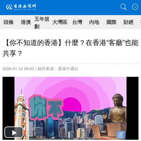
五年規
頭條
港澳
大灣區
台灣
內地
國際
財經
劃
【你不知道的香港】什麼？在香港“客廳”也能
共享？
2026-01-12 09:03 | 稿件來源：香港中通社
Play