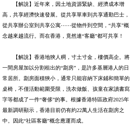
【解說】近年來，因土地資源緊缺、經濟成本增
Video
高，共享經濟快速發展。從共享單車到共享通勤巴士，
從共享辦公室到共享公寓⋯⋯從物件到空間，“共享”概
念越來越流行。而在香港，竟然連“客廳”都可共享！
【解說】香港地狹人稠，寸土寸金，樓價高企。將
一間房屋加以分割租出的“劏房”，是許多基層港人的日
常居所。劏房面積狹小，通常只能容納下床鋪和簡單的
桌椅，不僅活動範圍受限，洗衣做飯、孩童在家讀書寫
字等都成了一件“奢侈”的事。根據香港特區政府2025年
最新調研顯示，香港目前仍有約22萬人生活在劏房之
中。因此“社區客廳”概念應運而成。