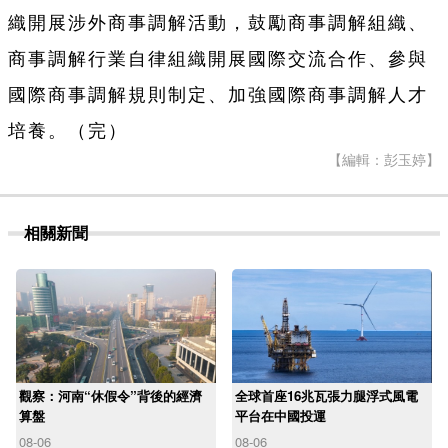
織開展涉外商事調解活動，鼓勵商事調解組織、
商事調解行業自律組織開展國際交流合作、參與
國際商事調解規則制定、加強國際商事調解人才
培養。（完）
【編輯：彭玉婷】
相關新聞
觀察：河南“休假令”背後的經濟
全球首座16兆瓦張力腿浮式風電
算盤
平台在中國投運
08-06
08-06