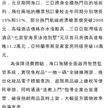
示，元旦期間海口、三亞躋身全國熱門目的地前
列，飛往兩地的機票預訂量較去年同期分別增長
19%和51%。部分熱門航線經濟艙票價突破2000
元，高端酒店價格亦水漲船高，三亞亞龍灣瑞吉
酒店“七居室海景泳池別墅”元旦首日房價高達每
晚11.2萬元，亞特蘭蒂斯皇家套房同樣突破10萬
元。
為保障消費體驗，海口海關全面啟用智慧監
管系統，實現免稅品“一物一碼”全鏈條溯源，推
出化妝品電子標籤查詢、超限商品線上繳稅等便
民舉措。同時通過“送教上門”指導企業合規運
營，確保熱銷商品及時上架，大幅提升購物效率
與滿意度。