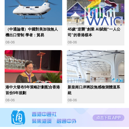
（中通論壇）中國對美加強無人
45歲“逆襲”創業 AI賦能“一人公
機出口管制 學者：貿易
司”的香港樣本
08-06
08-06
港中大發布5年策略計劃配合香港
新皇崗口岸將設無感檢測體溫系
首份5年規劃
統
08-06
08-06